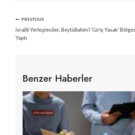
Yazı
PREVIOUS
Gezinmesi
İsrailli Yerleşimciler, Beytüllahim’i ‘Giriş Yasak’ Bölges
Yaptı
Benzer Haberler