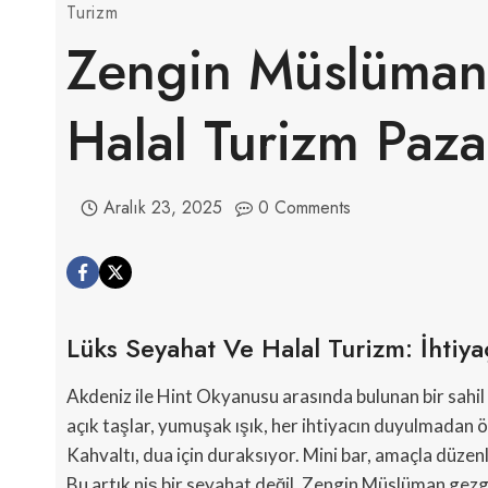
Turizm
Zengin Müslüman 
Halal Turizm Paza
Aralık 23, 2025
0 Comments
Lüks Seyahat Ve Halal Turizm: İhtiya
Akdeniz ile Hint Okyanusu arasında bulunan bir sahil b
açık taşlar, yumuşak ışık, her ihtiyacın duyulmadan ön
Kahvaltı, dua için duraksıyor. Mini bar, amaçla düzen
Bu artık niş bir seyahat değil. Zengin Müslüman gezgi