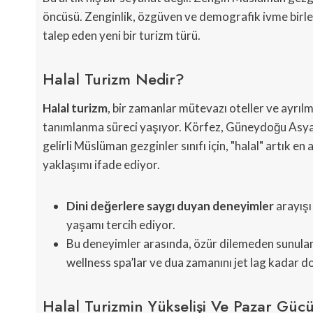
öncüsü. Zenginlik, özgüven ve demografik ivme birl
talep eden yeni bir turizm türü.
Halal Turizm Nedir?
Halal turizm
, bir zamanlar mütevazı oteller ve ayrılm
tanımlanma süreci yaşıyor. Körfez, Güneydoğu Asya
gelirli Müslüman gezginler sınıfı için, "halal" artık e
yaklaşımı ifade ediyor.
Dini değerlere saygı duyan deneyimler
arayışı 
yaşamı tercih ediyor.
Bu deneyimler arasında, özür dilemeden sunulan 
wellness spa’lar ve dua zamanını jet lag kadar d
Halal Turizmin Yükselişi Ve Pazar Güc