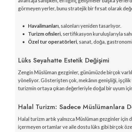
avantaja sahipken, en ilginç gelişmeler başka yerler
görmeyen yerler, bunu stratejik bir fırsat olarak değ
Havalimanları
, salonları yeniden tasarlıyor.
Turizm ofisleri
, sertifikasyon kuruluşlarıyla sah
Özel tur operatörleri
, sanat, doğa, gastronomi
Lüks Seyahatte Estetik Değişimi
Zengin Müslüman gezginler, günümüzde birçok varlıklı
yöneliyor. Gösterişten çok, mekânın genişliği, işçilik 
turizmin ortaya çıkan değerleriyle doğal bir uyum içi
Halal Turizm: Sadece Müslümanlara D
Halal turizm artık yalnızca Müslüman gezginler için de
içermeyen ortamlar ve aile dostu lüks gibi birçok özel