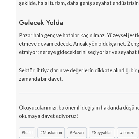
şekilde, halal turizm, daha geniş seyahat endüstrisin
Gelecek Yolda
Pazar hala genç ve hatalar kaçınılmaz. Yüzeysel jestler
etmeye devam edecek. Ancak yön oldukça net. Zengi
etmiyor; nereye gideceklerini seçiyorlar ve seyahat t
Sektör, ihtiyaçların ve değerlerin dikkate alındığı bir 
zamanda bir davet.
Okuyucularımızı, bu önemli değişim hakkında düşünc
okumaya davet ediyoruz!
Post
#
halal
#
Müslüman
#
Pazarı
#
Seyyahlar
#
Turizm
Tags: