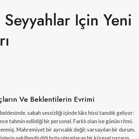
Seyyahlar Için Yeni
rı
çların Ve Beklentilerin Evrimi
eldesinde, sabah sessizliği içinde lüks hissi tanıdık geliyor:
ce tahmin edildiği bir personel. Farklı olan ise günün ritmi.
lenmiş. Mahremiyet bir ayrıcalık değil; varsayılan bir durum.
nlerin şekillendirdiği hızla olgunlaşan bir küresel pazarın