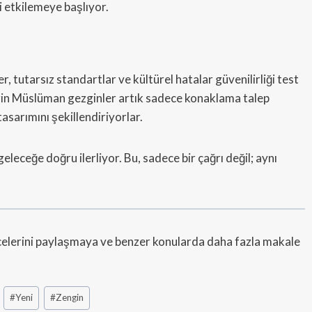
i etkilemeye başlıyor.
, tutarsız standartlar ve kültürel hatalar güvenilirliği test
n Müslüman gezginler artık sadece konaklama talep
asarımını şekillendiriyorlar.
geleceğe doğru ilerliyor. Bu, sadece bir çağrı değil; aynı
elerini paylaşmaya ve benzer konularda daha fazla makale
#
Yeni
#
Zengin