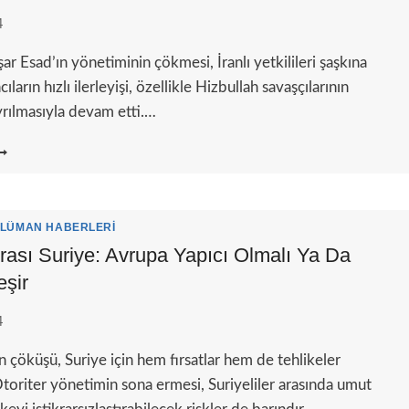
IKKAT!
4
ar Esad’ın yönetiminin çökmesi, İranlı yetkilileri şaşkına
cıların hızlı ilerleyişi, özellikle Hizbullah savaşçılarının
yrılmasıyla devam etti.…
RAN’DA
URIYE
ZERINE
ÖLÜNME:
SAD’IN
LÜMAN HABERLERI
ÜŞÜŞÜ
ası Suriye: Avrupa Yapıcı Olmalı Ya Da
AHRAN’I
şir
ANDIRIYOR
4
n çöküşü, Suriye için hem fırsatlar hem de tehlikeler
toriter yönetimin sona ermesi, Suriyeliler arasında umut