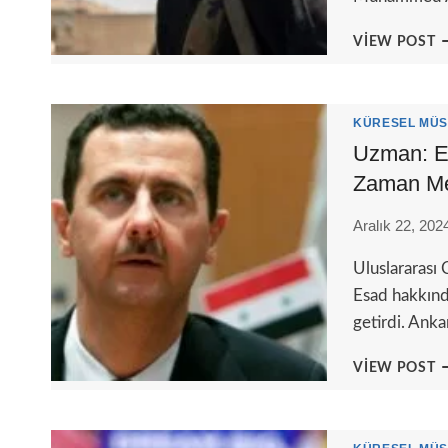
S
VIEW POST
E
Y
P
M
KÜRESEL MÜS
P
Uzman: Es
D
Zaman Me
Aralık 22, 202
Uluslararası
Esad hakkınd
getirdi. Ank
U
VIEW POST
E
K
I
T