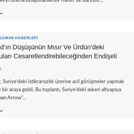
keyi istikrarsızlaştırabilecek riskler de barındır…
SAD
ONRASI
URIYE:
VRUPA
APICI
LÜMAN HABERLERI
LMALI
sad’ın Düşüşünün Mısır Ve Ürdün’deki
A
uları Cesaretlendirebileceğinden Endişeli
A
NEMSIZLEŞIR
4
ır, Suriye’deki istikrarsızlık üzerine acil görüşmeler yapmak
e bir araya geldi. Bu toplantı, Suriye’deki askeri altyapıya
shan Arrow”…
SRAIL,
SAD’IN
ÜŞÜŞÜNÜN
ISIR