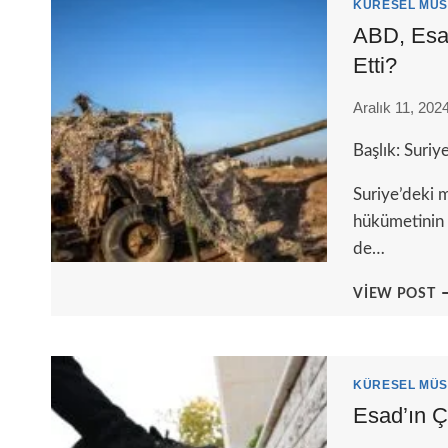
V
KÜRESEL MÜS
Ü
ABD, Esad
P
Etti?
C
E
Aralık 11, 202
Başlık: Suri
Suriye’deki m
hükümetinin 
de…
A
VIEW POST
E
D
S
I
KÜRESEL MÜS
M
Esad’ın Ç
F
E