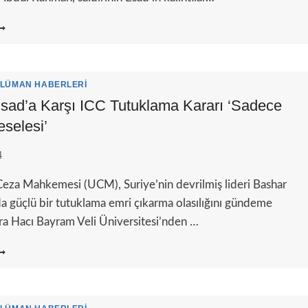
URIYE:
SAD
ANLILARI
OLIS
EMURLARINI
LÜMAN HABERLERI
USUYA
ad’a Karşı ICC Tutuklama Kararı ‘sadece
ÜŞÜRDÜ
selesi’
4
 Ceza Mahkemesi (UCM), Suriye’nin devrilmiş lideri Bashar
a güçlü bir tutuklama emri çıkarma olasılığını gündeme
ara Hacı Bayram Veli Üniversitesi’nden …
ZMAN:
SAD’A
ARŞI
CC
UTUKLAMA