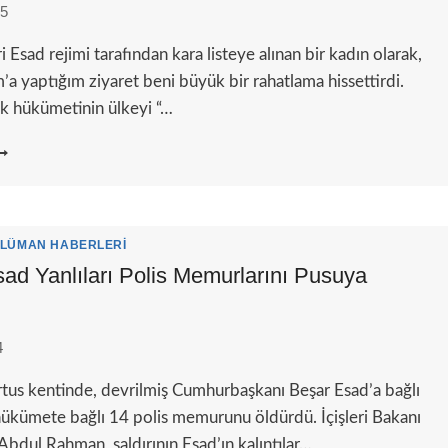
25
 Esad rejimi tarafından kara listeye alınan bir kadın olarak,
a yaptığım ziyaret beni büyük bir rahatlama hissettirdi.
lık hükümetinin ülkeyi “…
SAD
ONRASI
URIYE:
AVAŞIN
RDINDAN
LÜMAN HABERLERI
MUT
sad Yanlıları Polis Memurlarını Pusuya
ULMAK
4
artus kentinde, devrilmiş Cumhurbaşkanı Beşar Esad’a bağlı
 hükümete bağlı 14 polis memurunu öldürdü. İçişleri Bakanı
ul Rahman, saldırının Esad’ın kalıntılar…