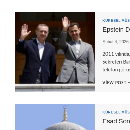
KÜRESEL MÜS
Epstein D
Şubat 4, 2026
2011 yılında
Sekreteri Ban
telefon görü
E
VIEW POST
D
T
E
S
Ü
KÜRESEL MÜS
Esad Son