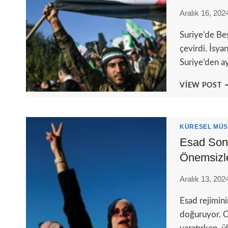
D
Aralık 16, 202
Suriye’de Beş
çevirdi. İsyan
Suriye’den a
I
VIEW POST
S
Ü
B
E
KÜRESEL MÜS
D
Esad Sonr
T
Önemsizle
K
Aralık 13, 202
Esad rejimini
doğuruyor. O