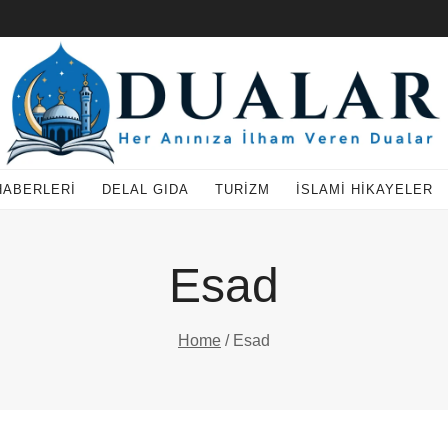
HABERLERI
DELAL GIDA
TURIZM
İSLAMI HIKAYELER
Esad
Home
/
Esad