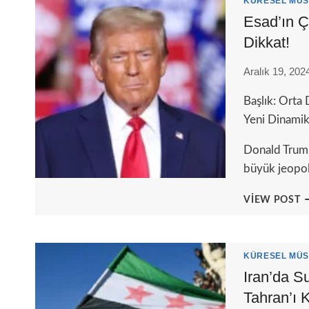
KÜRESEL MÜS
K
Esad’ın Ç
‘
Dikkat!
Z
M
Aralık 19, 202
Başlık: Orta
Yeni Dinamik
Donald Trump
büyük jeopol
E
VIEW POST
Ç
T
İ
B
KÜRESEL MÜS
B
Iran’da S
Z
Tahran’ı 
A