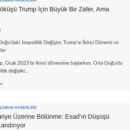
LÜMAN HABERLERI
ARARI
öküşü Trump İçin Büyük Bir Zafer, Ama
SADECE
AMAN
ESELESI’
4
 Doğu’daki Jeopolitik Değişim: Trump’ın İkinci Dönemi ve
ler
, Ocak 2023’te ikinci dönemine başlarken, Orta Doğu’da
itik değişikl…
SAD’IN
ÖKÜŞÜ
RUMP
ÇIN
ÜYÜK
LÜMAN HABERLERI
IR
uriye Üzerine Bölünme: Esad’ın Düşüşü
AFER,
Kandırıyor
MA