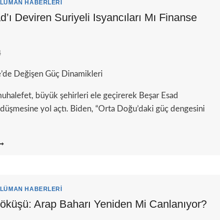
E
LÜMAN HABERLERI
RDÜN’DEKI
’ı Deviren Suriyeli Isyancıları Mı Finanse
ROTESTOCULARI
ESARETLENDIREBILECEĞINDEN
NDIŞELI
4
ye’de Değişen Güç Dinamikleri
uhalefet, büyük şehirleri ele geçirerek Beşar Esad
düşmesine yol açtı. Biden, “Orta Doğu’daki güç dengesini
BD,
SAD’I
EVIREN
URIYELI
SYANCILARI
LÜMAN HABERLERI
I
öküşü: Arap Baharı Yeniden Mi Canlanıyor?
INANSE
TTI?