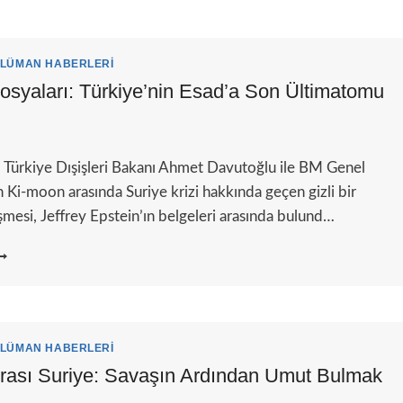
LÜMAN HABERLERI
osyaları: Türkiye’nin Esad’a Son Ültimatomu
, Türkiye Dışişleri Bakanı Ahmet Davutoğlu ile BM Genel
 Ki-moon arasında Suriye krizi hakkında geçen gizli bir
şmesi, Jeffrey Epstein’ın belgeleri arasında bulund…
PSTEIN
OSYALARI:
ÜRKIYE’NIN
SAD’A
ON
LTIMATOMU
LÜMAN HABERLERI
rası Suriye: Savaşın Ardından Umut Bulmak