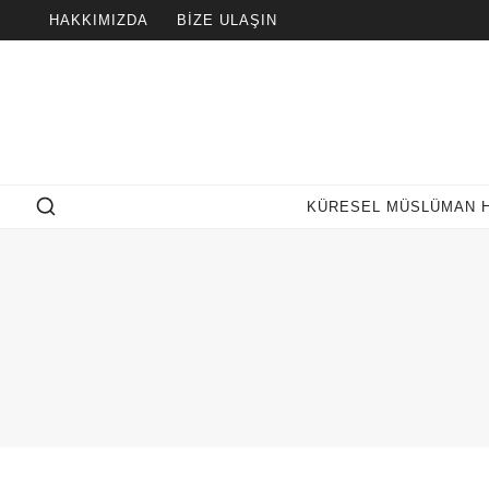
Skip
HAKKIMIZDA
BIZE ULAŞIN
to
content
KÜRESEL MÜSLÜMAN 