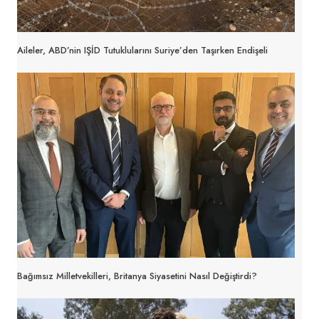
Aileler, ABD’nin IŞİD Tutuklularını Suriye’den Taşırken Endişeli
Bağımsız Milletvekilleri, Britanya Siyasetini Nasıl Değiştirdi?