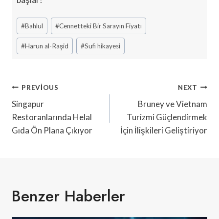
Post
#
Bahlul
#
Cennetteki Bir Sarayın Fiyatı
Tags:
#
Harun al-Raşid
#
Sufi hikayesi
Yazı
PREVIOUS
NEXT
Gezinmesi
Singapur
Bruney ve Vietnam
Restoranlarında Helal
Turizmi Güçlendirmek
Gıda Ön Plana Çıkıyor
İçin İlişkileri Geliştiriyor
Benzer Haberler