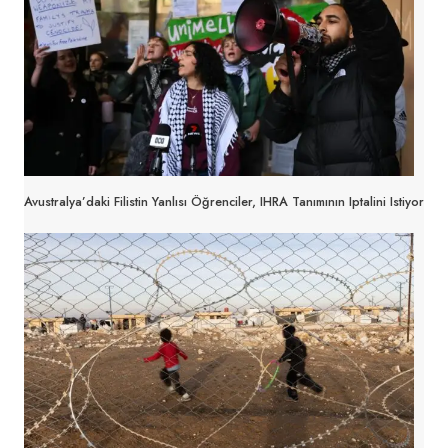
Avustralya’daki Filistin Yanlısı Öğrenciler, IHRA Tanımının Iptalini Istiyor