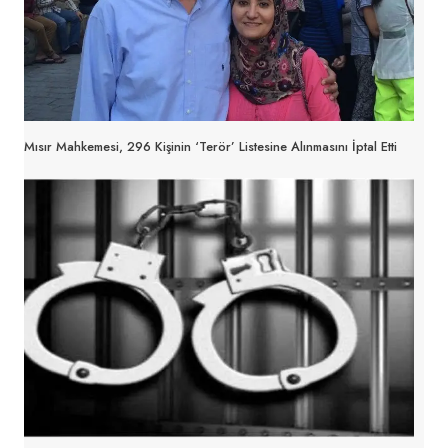
Mısır Mahkemesi, 296 Kişinin ‘Terör’ Listesine Alınmasını İptal Etti