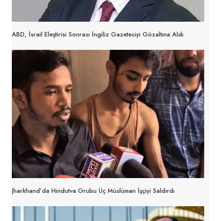
ABD, İsrail Eleştirisi Sonrası İngiliz Gazeteciyi Gözaltına Aldı
Jharkhand’da Hindutva Grubu Üç Müslüman İşçiyi Saldırdı