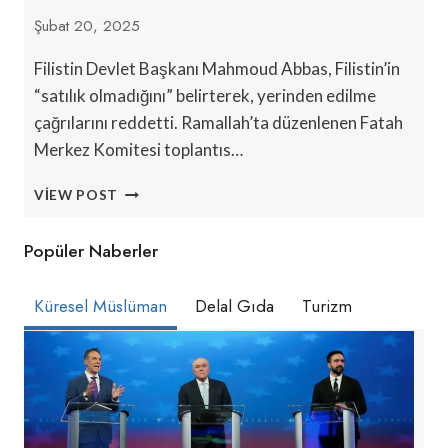
Şubat 20, 2025
Filistin Devlet Başkanı Mahmoud Abbas, Filistin’in
“satılık olmadığını” belirterek, yerinden edilme
çağrılarını reddetti. Ramallah’ta düzenlenen Fatah
Merkez Komitesi toplantıs…
‘FILISTIN
VIEW POST
SATILIK
DEĞIL’:
Popüler Naberler
BAŞKAN
ABBAS
YERINDEN
Küresel Müslüman
Delal Gıda
Turizm
ETME
PLANINI
REDDETTI