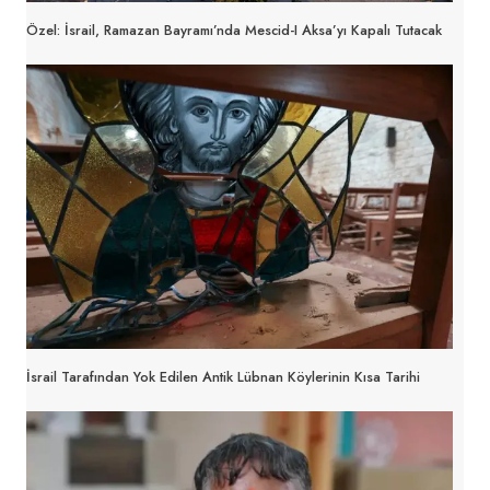
Özel: İsrail, Ramazan Bayramı’nda Mescid-I Aksa’yı Kapalı Tutacak
İsrail Tarafından Yok Edilen Antik Lübnan Köylerinin Kısa Tarihi