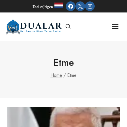
Skip
Taal wijzigen
to
content
Etme
Home
/
Etme