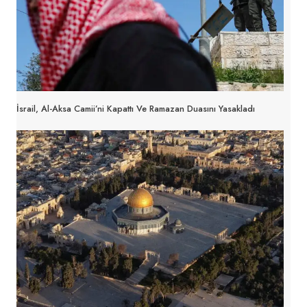
İsrail, Al-Aksa Camii’ni Kapattı Ve Ramazan Duasını Yasakladı