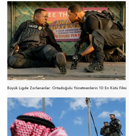
Büyük Ligde Zorlananlar: Ortadoğulu Yönetmenlerin 10 En Kötü Filmi