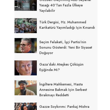
Yasağı 40’tan Fazla Ülkeye
Yayılabilir
Türk Dergisi, Hz. Muhammed
Karikatürü Yayımladığı Için Kınandı
Seçim Felaketi, İşçi Partisi’nin
Sonunu Gösterdi: Yeni Bir Siyaset
Doğuyor
Gaza’daki Ateşkes Çöküşün
Eşiğinde Mi?
İngiltere Mahkemesi, Hasta
Annesine Bakmak Için Serbest
Bırakmayı Reddetti
Gazze Soykırımı: Pankaj Mishra