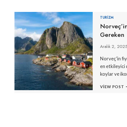
TURIZM
Norveç’i
Gereken 
Aralık 2, 202
Norveç’in fiy
en etkileyici
koylar ve iko
N
VIEW POST
E
G
F
M
D
G
R