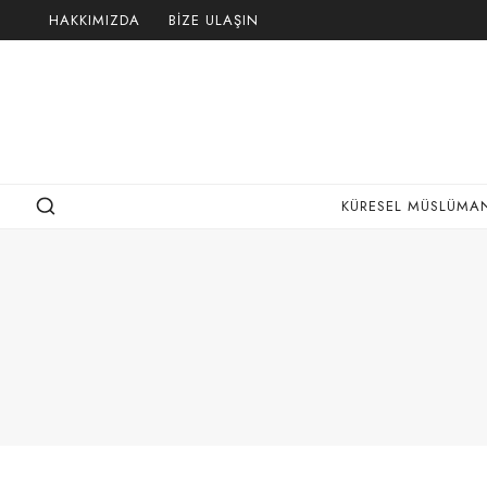
Skip
HAKKIMIZDA
BIZE ULAŞIN
to
content
KÜRESEL MÜSLÜMAN