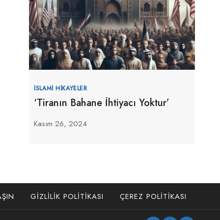
İSLAMI HIKAYELER
‘Tiranın Bahane İhtiyacı Yoktur’
Kasım 26, 2024
AŞIN
GIZLILIK POLITIKASI
ÇEREZ POLITIKASI