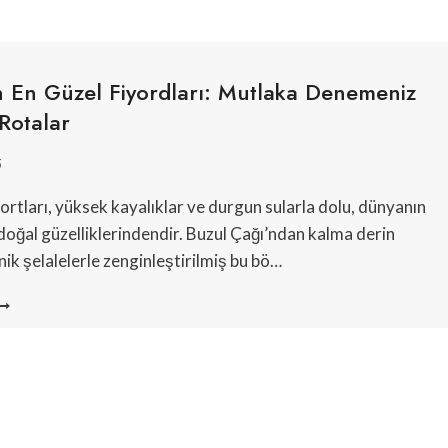
n En Güzel Fiyordları: Mutlaka Denemeniz
Rotalar
5
ortları, yüksek kayalıklar ve durgun sularla dolu, dünyanın
 doğal güzelliklerindendir. Buzul Çağı’ndan kalma derin
nik şelalelerle zenginleştirilmiş bu bö…
ORVEÇ’IN
N
ÜZEL
IYORDLARI:
UTLAKA
ENEMENIZ
EREKEN
OTALAR