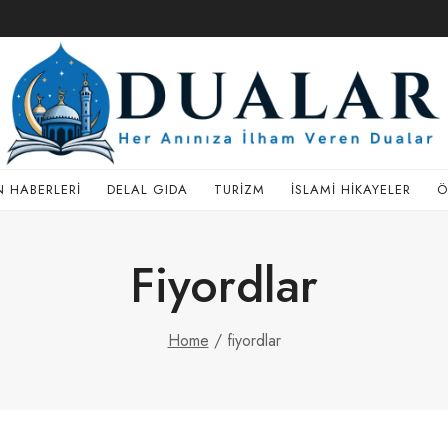
 HABERLERI
DELAL GIDA
TURIZM
İSLAMI HIKAYELER
Ö
Fiyordlar
Home
/
fiyordlar