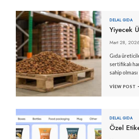
G
D
DELAL GIDA
Yiyecek Ü
Mart 28, 202
Gıda üreticil
sertifikalı h
sahip olması 
Y
VIEW POST
Ü
I
H
M
T
DELAL GIDA
Özel Etike