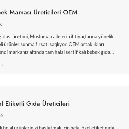
AMI’DEN
bek Maması Üreticileri OEM
OFRAYA
26
ıdası üretimi, Müslüman ailelerin ihtiyaçlarına yönelik
li ürünler sunma fırsatı sağlıyor. OEM ortaklıkları
endi markanız altında tam halal sertifikalı bebek gıda…
ELAL
EBEK
AMASI
RETICILERI
OEM
 Etiketli Gıda Üreticileri
26
 helal ürünlerinizi başlatmak için helal özel etiket gıda