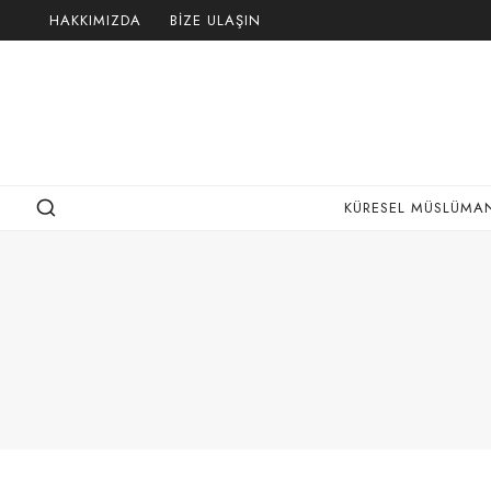
Skip
HAKKIMIZDA
BIZE ULAŞIN
to
content
KÜRESEL MÜSLÜMAN