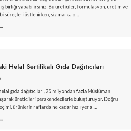
 iş birliği yapabilirsiniz. Bu üreticiler, formülasyon, üretim ve
bi süreçleri üstlenirken, siz marka o…
ELAL
ZEL
TIKETLI
IDA
RETICILERI
ki Helal Sertifikalı Gıda Dağıtıcıları
6
helal gıda dağıtıcıları, 25 milyondan fazla Müslüman
laşarak üreticileri perakendecilerle buluşturuyor. Doğru
eçimi, ürünlerin raflarda ne kadar hızlı yer al…
VRUPA’DAKI
ELAL
ERTIFIKALI