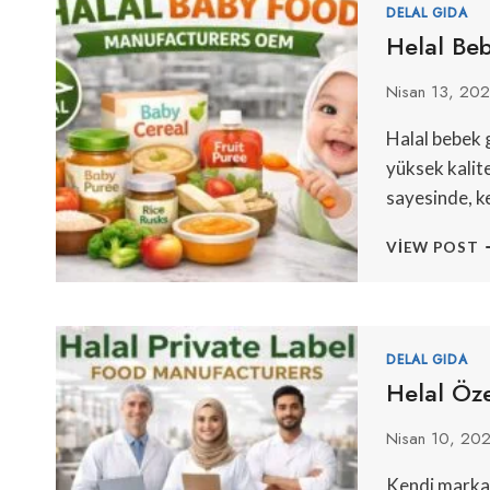
DELAL GIDA
C
Helal Be
S
Nisan 13, 20
Halal bebek g
yüksek kalite
sayesinde, k
H
VIEW POST
B
M
Ü
DELAL GIDA
Helal Özel
Nisan 10, 20
Kendi markalı