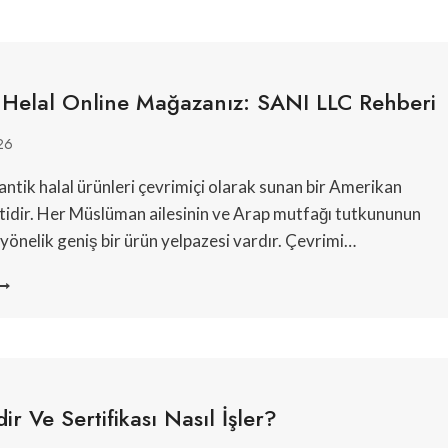
r Helal Online Mağazanız: SANI LLC Rehberi
26
antik halal ürünleri çevrimiçi olarak sunan bir Amerikan
tidir. Her Müslüman ailesinin ve Arap mutfağı tutkununun
 yönelik geniş bir ürün yelpazesi vardır. Çevrimi…
ÜVENILIR
ELAL
NLINE
AĞAZANIZ:
ANI
LC
EHBERI
ir Ve Sertifikası Nasıl İşler?