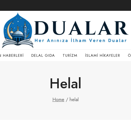
 HABERLERI
DELAL GIDA
TURIZM
İSLAMI HIKAYELER
Ö
Helal
Home
/
helal