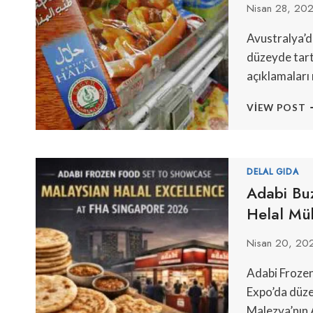
Nisan 28, 20
Avustralya’d
düzeyde tartı
açıklamaları 
H
VIEW POST
N
V
S
N
DELAL GIDA
İ
Adabi Bu
Helal Mü
Nisan 20, 20
Adabi Frozen
Expo’da düze
Malezya’nın 