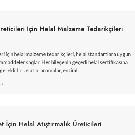
IDA
AĞITICILARI
reticileri Için Helal Malzeme Tedarikçileri
6
eri için helal malzeme tedarikçileri, helal standartlara uygun
ammaddeler sağlar. Her bileşenin geçerli helal sertifikasına
gereklidir. Jelatin, aromalar, enziml…
IYECEK
RETICILERI
ÇIN
ELAL
ALZEME
EDARIKÇILERI
t İçin Helal Atıştırmalık Üreticileri