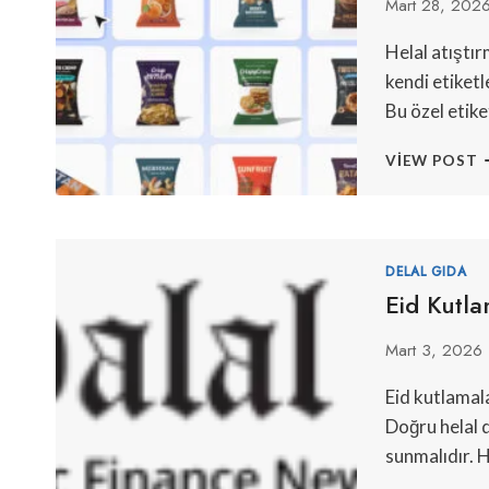
Mart 28, 202
Helal atıştır
kendi etiketl
Bu özel etike
Ö
VIEW POST
E
İ
H
A
Ü
DELAL GIDA
Eid Kutla
Mart 3, 2026
Eid kutlamala
Doğru helal 
sunmalıdır. H