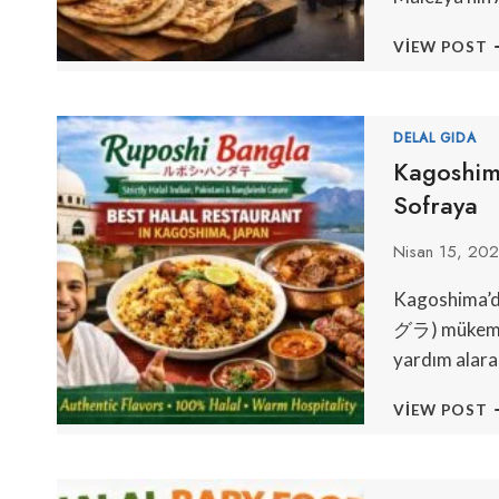
A
VIEW POST
B
G
F
S
DELAL GIDA
2
Kagoshima
M
Sofraya
H
M
Nisan 15, 20
S
Kagoshima’d
グラ) mükemmel
yardım alara
K
VIEW POST
E
İ
H
R