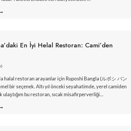
DABI
UZLU
IDA,
HA
INGAPUR
026’DA
’daki En İyi Helal Restoran: Cami’den
ALEZYA
ELAL
ÜKEMMELLIĞINI
26
ERGILEYECEK
a halal restoran arayanlar için Ruposhi Bangla (ルポシ バン
 bir seçenek. Altı yıl önceki seyahatimde, yerel camiden
k ulaştığım bu restoran, sıcak misafirperverliği…
AGOSHIMA’DAKI
N
YI
ELAL
ESTORAN: