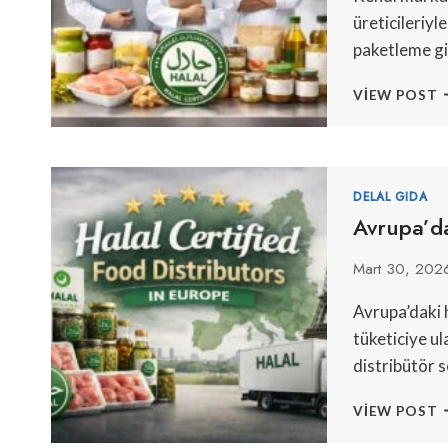
üreticileriyle
paketleme gi
H
VIEW POST
Ö
E
G
Ü
DELAL GIDA
Avrupa’da
Mart 30, 202
Avrupa’daki 
tüketiciye u
distribütör s
A
VIEW POST
H
S