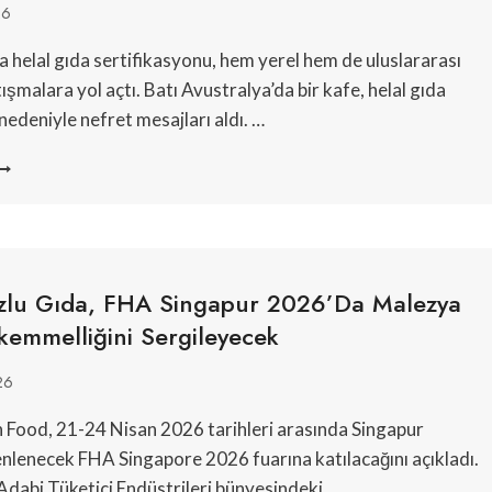
26
a helal gıda sertifikasyonu, hem yerel hem de uluslararası
şmalara yol açtı. Batı Avustralya’da bir kafe, helal gıda
nedeniyle nefret mesajları aldı. …
ELAL
EDIR
E
ERTIFIKASI
ASIL
ŞLER?
zlu Gıda, FHA Singapur 2026’da Malezya
kemmelliğini Sergileyecek
26
 Food, 21-24 Nisan 2026 tarihleri arasında Singapur
nlenecek FHA Singapore 2026 fuarına katılacağını açıkladı.
Adabi Tüketici Endüstrileri bünyesindeki …