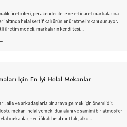
6
malık üreticileri, perakendecilere ve e-ticaret markalarına
eri altında helal sertifikalı ürünler üretme imkanı sunuyor.
tli üretim modeli, markaların kendi tesi…
ZEL
TIKET
ÇIN
ELAL
TIŞTIRMALIK
RETICILERI
maları İçin En İyi Helal Mekanlar
rı, aile ve arkadaşlarla bir araya gelmek için önemlidir.
dostu mekan, helal yemek, dua alanı ve samimi bir atmosfer
elal mekanlar, sertifikalı helal mutfak, alko…