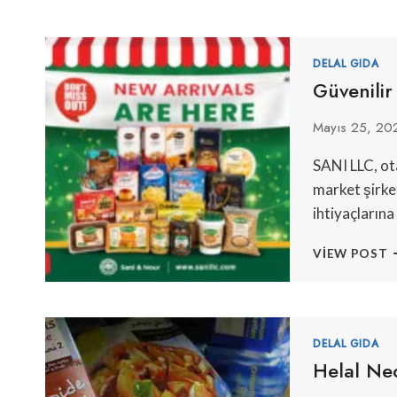
DELAL GIDA
Güvenili
Mayıs 25, 20
SANI LLC, ot
market şirke
ihtiyaçlarına
G
VIEW POST
H
O
M
S
L
DELAL GIDA
R
Helal Ned