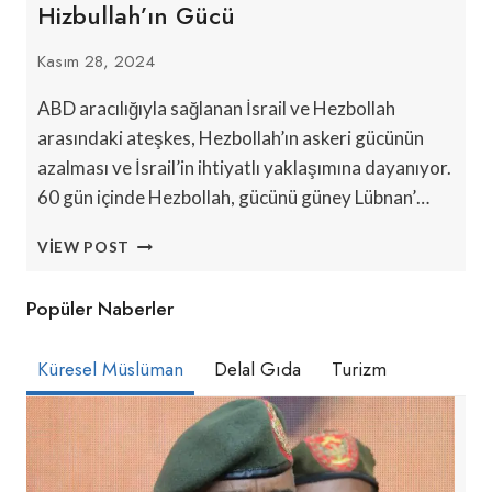
Hizbullah’ın Gücü
Kasım 28, 2024
ABD aracılığıyla sağlanan İsrail ve Hezbollah
arasındaki ateşkes, Hezbollah’ın askeri gücünün
azalması ve İsrail’in ihtiyatlı yaklaşımına dayanıyor.
60 gün içinde Hezbollah, gücünü güney Lübnan’…
TITREK
VIEW POST
LÜBNAN
ATEŞKESI:
Popüler Naberler
NETANYAHU’NUN
İHTIYATI
VE
Küresel Müslüman
Delal Gıda
Turizm
HIZBULLAH’IN
GÜCÜ