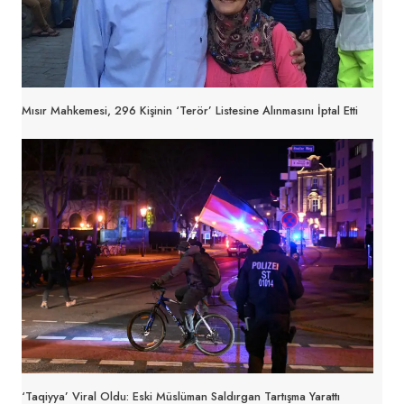
Mısır Mahkemesi, 296 Kişinin ‘Terör’ Listesine Alınmasını İptal Etti
‘Taqiyya’ Viral Oldu: Eski Müslüman Saldırgan Tartışma Yarattı