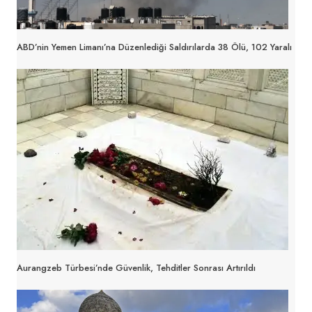
ABD’nin Yemen Limanı’na Düzenlediği Saldırılarda 38 Ölü, 102 Yaralı
Aurangzeb Türbesi’nde Güvenlik, Tehditler Sonrası Artırıldı