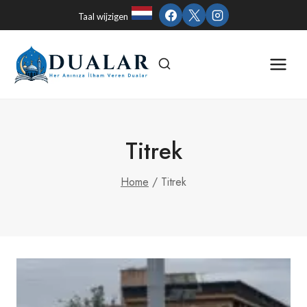
Skip
Taal wijzigen
to
content
Titrek
Home
/
Titrek