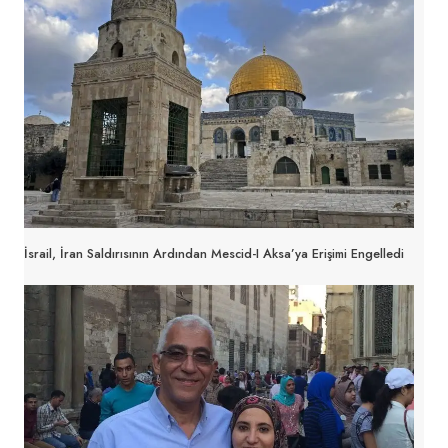
İsrail, İran Saldırısının Ardından Mescid-I Aksa’ya Erişimi Engelledi