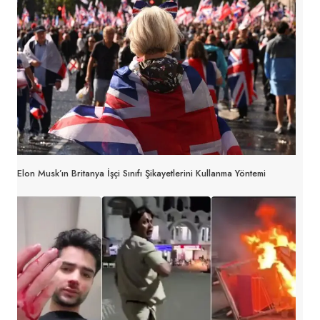
Elon Musk’ın Britanya İşçi Sınıfı Şikayetlerini Kullanma Yöntemi