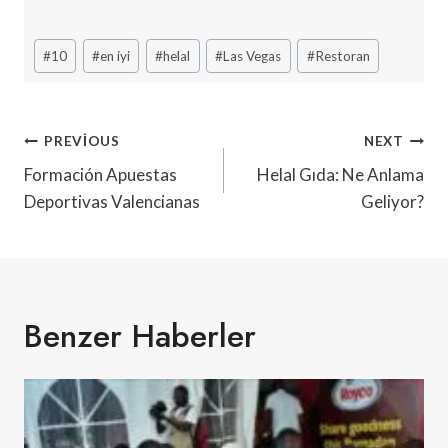
Post
#
10
#
en iyi
#
helal
#
Las Vegas
#
Restoran
Tags:
Yazı
PREVIOUS
NEXT
Gezinmesi
Formación Apuestas
Helal Gıda: Ne Anlama
Deportivas Valencianas
Geliyor?
Benzer Haberler