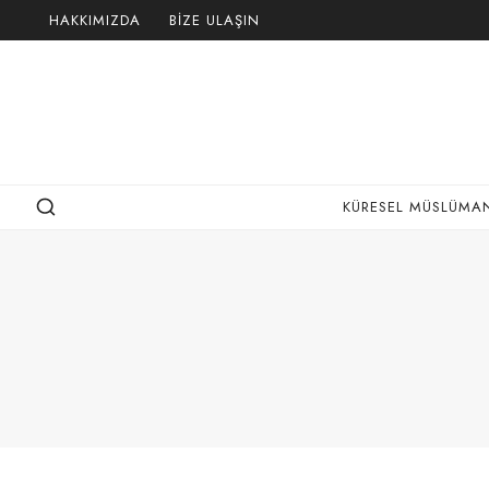
Skip
HAKKIMIZDA
BIZE ULAŞIN
to
content
KÜRESEL MÜSLÜMAN