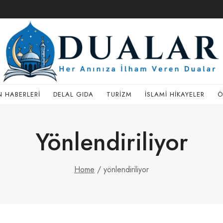
 HABERLERI
DELAL GIDA
TURIZM
İSLAMI HIKAYELER
Ö
Yönlendiriliyor
Home
/
yönlendiriliyor