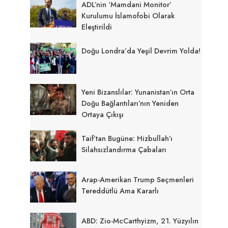
ADL’nin ‘Mamdani Monitor’
Kurulumu İslamofobi Olarak
Eleştirildi
Doğu Londra’da Yeşil Devrim Yolda!
Yeni Bizanslılar: Yunanistan’ın Orta
Doğu Bağlantıları’nın Yeniden
Ortaya Çıkışı
Taif’tan Bugüne: Hizbullah’ı
Silahsızlandırma Çabaları
Arap-Amerikan Trump Seçmenleri
Tereddütlü Ama Kararlı
ABD: Zio-McCarthyizm, 21. Yüzyılın