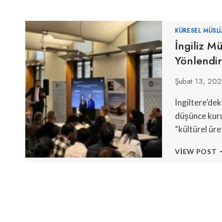
KÜRESEL MÜSL
İngiliz M
Yönlendir
Şubat 13, 20
İngiltere’dek
düşünce kuru
“kültürel ür
İ
VIEW POST
M
Y
‘
F
Y