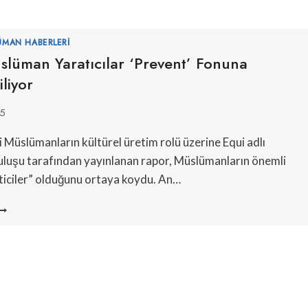
ÜMAN HABERLERI
üslüman Yaratıcılar ‘Prevent’ Fonuna
iliyor
25
i Müslümanların kültürel üretim rolü üzerine Equi adlı
luşu tarafından yayınlanan rapor, Müslümanların önemli
eticiler” olduğunu ortaya koydu. An…
NGILIZ
ÜSLÜMAN
ARATICILAR
PREVENT’
ONUNA
ÖNLENDIRILIYOR