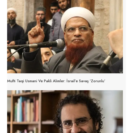
Mufti Taqi Usmani Ve Pakli Alimler: İsrail’e Savaş ‘zorunlu’