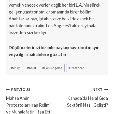
yemek yenecek yerler değil; her biri L.A.’nin sürekli
gelişen gastronomik romanında birer bölüm.
Anahtarlarınızı, iştahınızı ve belki de esnek bir
pantolonunuzu alın. Los Angeles’taki en iyi halal
lezzetleri sizi bekliyor!
Düşüncelerinizi bizimle paylaşmayı unutmayın
veya ilgili makalelere göz atın!
Post
#
en iyi
#
helal
#
Los Angeles
#
Restoran
Tags:
Yazı
PREVIOUS
NEXT
Gezinmesi
Mahsa Amini
Kanada’da Helal Gıda
Protestoları İran Rejimi
Sektörü Nasıl Gelişti?
ve Muhalefetini İfşa Etti