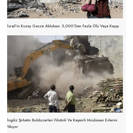
İsrail’in Kuzey Gazze Ablukası: 5,000’den Fazla Ölü Veya Kayıp
İngiliz Şirketin Buldozerleri Filistinli Ve Keşmirli Müslüman Evlerini
Yıkıyor