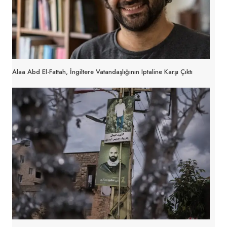
Alaa Abd El-Fattah, İngiltere Vatandaşlığının Iptaline Karşı Çıktı