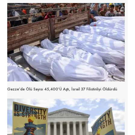
Gazze’de Ölü Sayısı 45,400’ü Aştı, İsrail 37 Filistinliyi Öldürdü