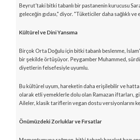
Beyrut’taki bitki tabanlı bir pastanenin kurucusu Sarah
geleceğin gıdası," diyor. "Tüketiciler daha sağlıklı ve
Kültürel ve Dini Yansıma
Birçok Orta Doğulu için bitki tabanlı beslenme, İslam’ı
bir şekilde örtüşüyor. Peygamber Muhammed, sürdürü
diyetlerin felsefesiyle uyumlu.
Bu kültürel uyum, hareketin daha erişilebilir ve hatt
olarak etli yemeklerle dolu olan Ramazan iftarları, g
Aileler, klasik tariflerin vegan dostu versiyonların
Önümüzdeki Zorluklar ve Fırsatlar
Momentumuna rağmen, bitki tabanlı hareket bazı engel