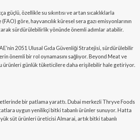
 güçlü, özellikle su sıkıntısı ve artan sıcaklıklarla
(FAO) göre, hayvancılık küresel sera gazı emisyonlarının
arak sürdürülebilirlik yönünde önemli adımlar atabilir.
’nin 2051 Ulusal Gıda Güvenliği Stratejisi, sürdürülebilir
flerin önemli bir rol oynamasını sağlıyor. Beyond Meat ve
ürünleri günlük tüketicilere daha erişilebilir hale getiriyor.
liyetlerinde bir patlama yarattı. Dubai merkezli Thryve Foods
atlara uygun yenilikçi bitki tabanlı ürünler sunuyor. Hatta
ük süt ürünleri üreticisi Almarai, artık bitki tabanlı