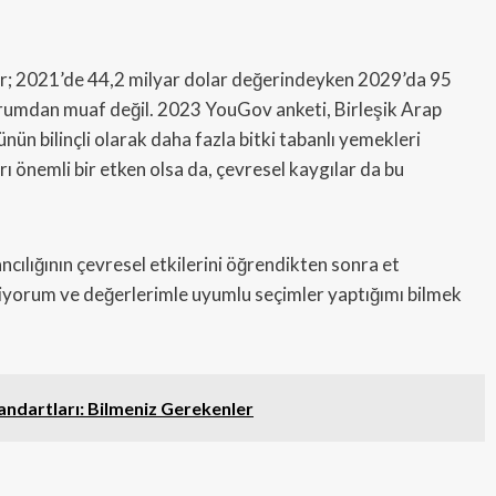
yor; 2021’de 44,2 milyar dolar değerindeyken 2029’da 95
urumdan muaf değil. 2023 YouGov anketi, Birleşik Arap
ünün bilinçli olarak daha fazla bitki tabanlı yemekleri
rı önemli bir etken olsa da, çevresel kaygılar da bu
ılığının çevresel etkilerini öğrendikten sonra et
sediyorum ve değerlerimle uyumlu seçimler yaptığımı bilmek
andartları: Bilmeniz Gerekenler