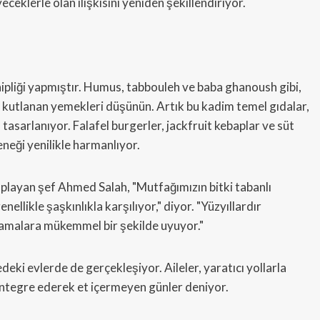
eklerle olan ilişkisini yeniden şekillendiriyor.
hipliği yapmıştır. Humus, tabbouleh ve baba ghanoush gibi,
la kutlanan yemekleri düşünün. Artık bu kadim temel gıdalar,
asarlanıyor. Falafel burgerler, jackfruit kebaplar ve süt
neği yenilikle harmanlıyor.
layan şef Ahmed Salah, "Mutfağımızın bitki tabanlı
llikle şaşkınlıkla karşılıyor," diyor. "Yüzyıllardır
mlamalara mükemmel bir şekilde uyuyor."
ki evlerde de gerçekleşiyor. Aileler, yaratıcı yollarla
entegre ederek et içermeyen günler deniyor.