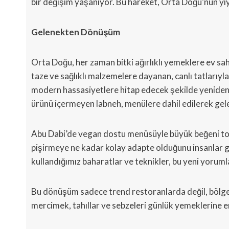
bir değişim yaşanıyor. Bu hareket, Orta Doğu’nun yiyec
Gelenekten Dönüşüm
Orta Doğu, her zaman bitki ağırlıklı yemeklere ev sa
taze ve sağlıklı malzemelere dayanan, canlı tatlarıy
modern hassasiyetlere hitap edecek şekilde yeniden t
ürünü içermeyen labneh, menülere dahil edilerek gele
Abu Dabi’de vegan dostu menüsüyle büyük beğeni top
pişirmeye ne kadar kolay adapte olduğunu insanlar gene
kullandığımız baharatlar ve teknikler, bu yeni yoru
Bu dönüşüm sadece trend restoranlarda değil, bölgede
mercimek, tahıllar ve sebzeleri günlük yemeklerine 