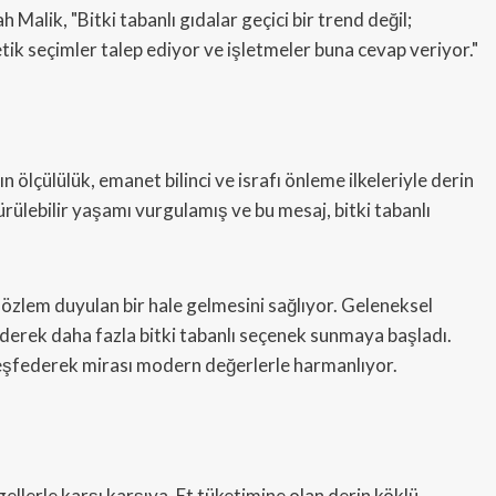
 Malik, "Bitki tabanlı gıdalar geçici bir trend değil;
 etik seçimler talep ediyor ve işletmeler buna cevap veriyor."
n ölçülülük, emanet bilinci ve israfı önleme ilkeleriyle derin
lebilir yaşamı vurgulamış ve bu mesaj, bitki tabanlı
a özlem duyulan bir hale gelmesini sağlıyor. Geleneksel
iderek daha fazla bitki tabanlı seçenek sunmaya başladı.
ı keşfederek mirası modern değerlerle harmanlıyor.
lerle karşı karşıya. Et tüketimine olan derin köklü