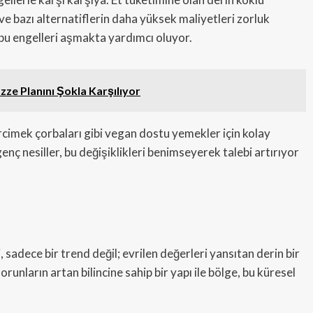
 ve bazı alternatiflerin daha yüksek maliyetleri zorluk
bu engelleri aşmakta yardımcı oluyor.
azze Planını Şokla Karşılıyor
imek çorbaları gibi vegan dostu yemekler için kolay
enç nesiller, bu değişiklikleri benimseyerek talebi artırıyor
adece bir trend değil; evrilen değerleri yansıtan derin bir
runların artan bilincine sahip bir yapı ile bölge, bu küresel