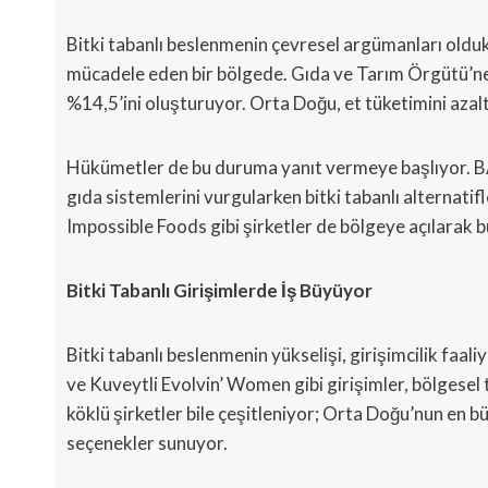
Bitki tabanlı beslenmenin çevresel argümanları oldukça
mücadele eden bir bölgede. Gıda ve Tarım Örgütü’ne 
%14,5’ini oluşturuyor. Orta Doğu, et tüketimini azalt
Hükümetler de bu duruma yanıt vermeye başlıyor. BAE
gıda sistemlerini vurgularken bitki tabanlı alternati
Impossible Foods gibi şirketler de bölgeye açılarak bu 
Bitki Tabanlı Girişimlerde İş Büyüyor
Bitki tabanlı beslenmenin yükselişi, girişimcilik faa
ve Kuveytli Evolvin’ Women gibi girişimler, bölgesel t
köklü şirketler bile çeşitleniyor; Orta Doğu’nun en büy
seçenekler sunuyor.