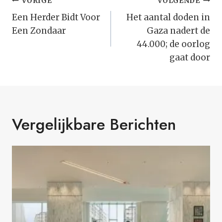
Bericht
VORIGE
VOLGENDE
Navigatie
Een Herder Bidt Voor
Het aantal doden in
Een Zondaar
Gaza nadert de
44.000; de oorlog
gaat door
Vergelijkbare Berichten