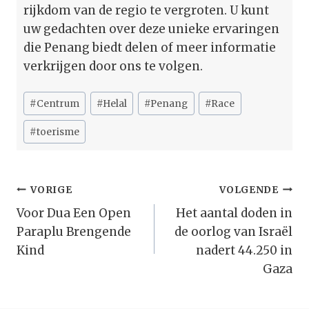
rijkdom van de regio te vergroten. U kunt
uw gedachten over deze unieke ervaringen
die Penang biedt delen of meer informatie
verkrijgen door ons te volgen.
Bericht
#
Centrum
#
Helal
#
Penang
#
Race
tags:
#
toerisme
Bericht
VORIGE
VOLGENDE
Navigatie
Voor Dua Een Open
Het aantal doden in
Paraplu Brengende
de oorlog van Israël
Kind
nadert 44.250 in
Gaza