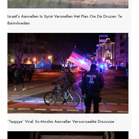
Israël’s Aanvallen In Syrië Versnellen Het Plan Om De Druzen Te
Beïnvloeden
‘Taqiyya’ Viral: Ex-Moslim Aanvaller Veroorzaakte Discussie