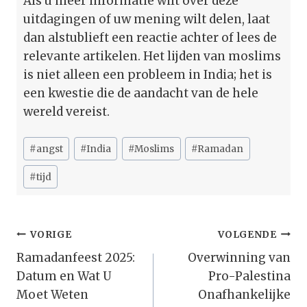
Als u meer informatie wilt over deze
uitdagingen of uw mening wilt delen, laat
dan alstublieft een reactie achter of lees de
relevante artikelen. Het lijden van moslims
is niet alleen een probleem in India; het is
een kwestie die de aandacht van de hele
wereld vereist.
Bericht
#
angst
#
India
#
Moslims
#
Ramadan
tags:
#
tijd
Bericht
VORIGE
VOLGENDE
Navigatie
Ramadanfeest 2025:
Overwinning van
Datum en Wat U
Pro-Palestina
Moet Weten
Onafhankelijke