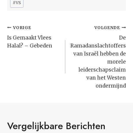
#
VS
Bericht
VORIGE
VOLGENDE
Navigatie
Is Gemaakt Vlees
De
Halal? – Gebeden
Ramadanslachtoffers
van Israël hebben de
morele
leiderschapsclaim
van het Westen
ondermijnd
Vergelijkbare Berichten