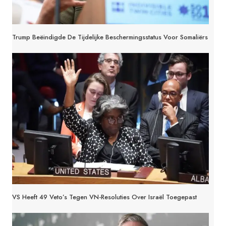
Trump Beëindigde De Tijdelijke Beschermingsstatus Voor Somaliërs
VS Heeft 49 Veto’s Tegen VN-Resoluties Over Israël Toegepast