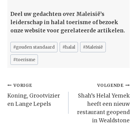
Deel uw gedachten over Maleisië’s
leiderschap in halal toerisme of bezoek
onze website voor gerelateerde artikelen.
Bericht
#
gouden standaard
#
halal
#
Maleisië
tags:
#
toerisme
Bericht
VORIGE
VOLGENDE
Navigatie
Koning, Grootvizier
Shah’s Helal Yemek
en Lange Lepels
heeft een nieuw
restaurant geopend
in Wealdstone