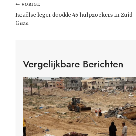
Bericht
VORIGE
Navigatie
Israëlse leger doodde 45 hulpzoekers in Zuid-
Gaza
Vergelijkbare Berichten