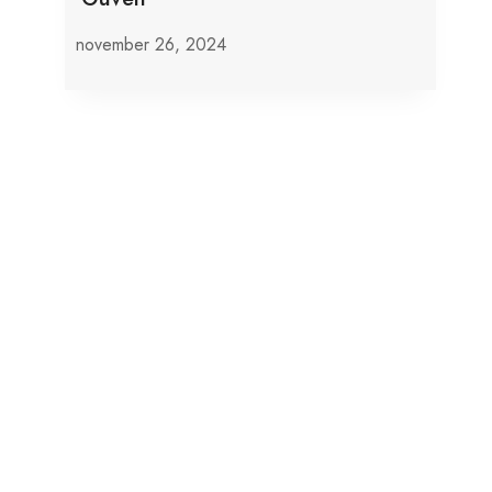
november 26, 2024
Trump: Netanyahu Accepteerde Het
Aanbod Om De Oorlog In Gaza Te
Beëindigen
september 29, 2025