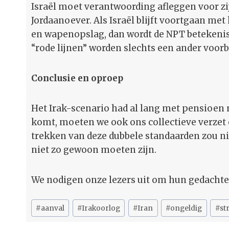
Israël moet verantwoording afleggen voor zij
Jordaanoever. Als Israël blijft voortgaan me
en wapenopslag, dan wordt de NPT betekenisl
“rode lijnen” worden slechts een ander voorb
Conclusie en oproep
Het Irak-scenario had al lang met pensioen 
komt, moeten we ook ons collectieve verzet e
trekken van deze dubbele standaarden zou ni
niet zo gewoon moeten zijn.
We nodigen onze lezers uit om hun gedachten 
Bericht
#
aanval
#
Irakoorlog
#
Iran
#
ongeldig
#
st
tags: