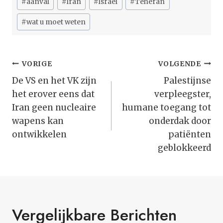
#
aanval
#
Iran
#
Israël
#
Teheran
tags:
#
wat u moet weten
Bericht
VORIGE
VOLGENDE
Navigatie
De VS en het VK zijn
Palestijnse
het erover eens dat
verpleegster,
Iran geen nucleaire
humane toegang tot
wapens kan
onderdak door
ontwikkelen
patiënten
geblokkeerd
Vergelijkbare Berichten