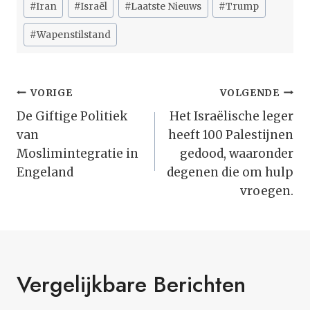
#
Iran
#
Israël
#
Laatste Nieuws
#
Trump
tags:
#
Wapenstilstand
Bericht
VORIGE
VOLGENDE
Navigatie
De Giftige Politiek
Het Israëlische leger
van
heeft 100 Palestijnen
Moslimintegratie in
gedood, waaronder
Engeland
degenen die om hulp
vroegen.
Vergelijkbare Berichten