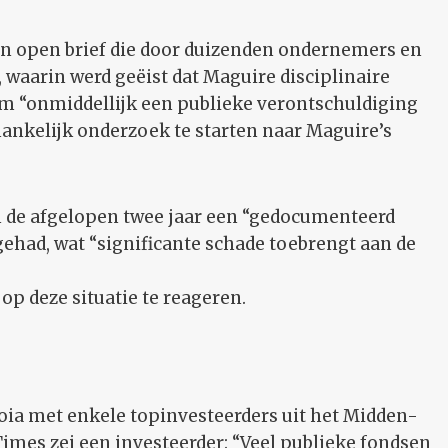
en open brief die door duizenden ondernemers en
waarin werd geëist dat Maguire disciplinaire
om “onmiddellijk een publieke verontschuldiging
ankelijk onderzoek te starten naar Maguire’s
in de afgelopen twee jaar een “gedocumenteerd
gehad, wat “significante schade toebrengt aan de
p deze situatie te reageren.
quoia met enkele topinvesteerders uit het Midden-
Times zei een investeerder: “Veel publieke fondsen