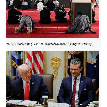
De UAE-Verbinding Van De ‘islamofobische’ Peiling In Frankrijk