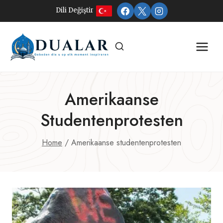
Doorgaan
Dili Değiştir
naar
inhoud
Amerikaanse
Studentenprotesten
Home
/
Amerikaanse studentenprotesten