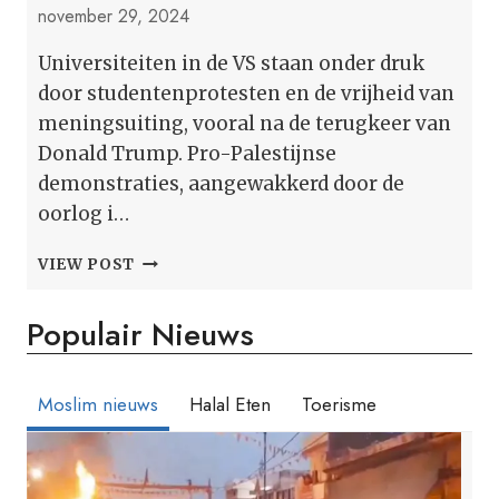
november 29, 2024
Universiteiten in de VS staan onder druk
door studentenprotesten en de vrijheid van
meningsuiting, vooral na de terugkeer van
Donald Trump. Pro-Palestijnse
demonstraties, aangewakkerd door de
oorlog i…
DE
VIEW POST
VERNIEUWDE
CENSUUR
Populair Nieuws
IS
GERICHT
OP
HET
Moslim nieuws
Halal Eten
Toerisme
ONDERDRUKKEN
VAN
AMERIKAANSE
STUDENTENPROTESTEN