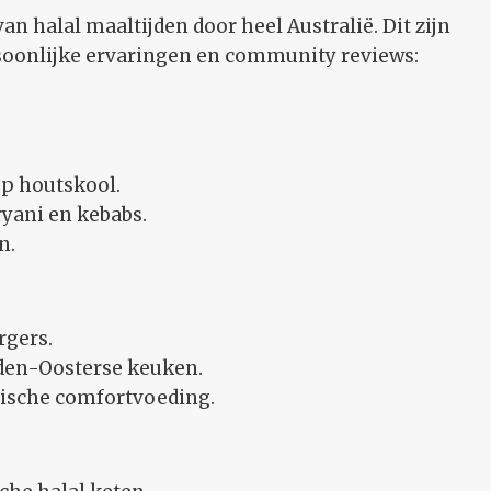
n halal maaltijden door heel Australië. Dit zijn
soonlijke ervaringen en community reviews:
op houtskool.
ryani en kebabs.
n.
rgers.
dden-Oosterse keuken.
sische comfortvoeding.