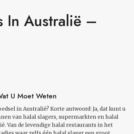
 In Australië –
 Wat U Moet Weten
dsel in Australië? Korte antwoord: Ja, dat kunt u
ennen van halal slagers, supermarkten en halal
ië. Van de levendige halal restaurants in het
djes waar zelfs één halal slager een groot