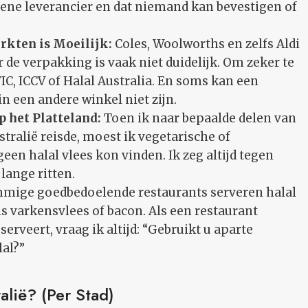
mene leverancier en dat niemand kan bevestigen of
rkten is Moeilijk:
Coles, Woolworths en zelfs Aldi
 de verpakking is vaak niet duidelijk. Om zeker te
IC, ICCV of Halal Australia. En soms kan een
 in een andere winkel niet zijn.
 het Platteland:
Toen ik naar bepaalde delen van
ralië reisde, moest ik vegetarische of
en halal vlees kon vinden. Ik zeg altijd tegen
lange ritten.
mige goedbedoelende restaurants serveren halal
ls varkensvlees of bacon. Als een restaurant
serveert, vraag ik altijd: “Gebruikt u aparte
al?”
alië? (Per Stad)