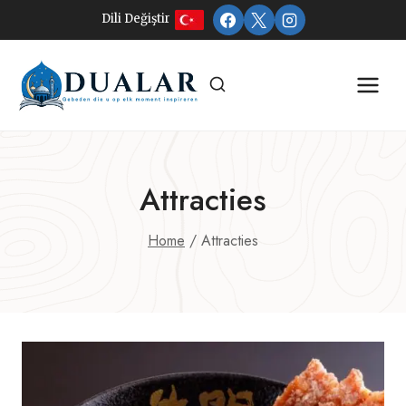
Doorgaan
Dili Değiştir
naar
inhoud
Attracties
Home
/
Attracties