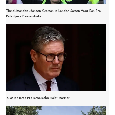
Tienduizenden Mensen Kwamen In Londen Samen Voor Een Pro-
Palestijnse Demonstratie.
‘Get In’: Ierse Pro-Israëlische Helpt Starmer