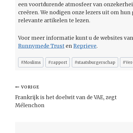
een voortdurende atmosfeer van onzekerhe
creëren. We nodigen onze lezers uit om hun 
relevante artikelen te lezen.
Voor meer informatie kunt u de websites va
Runnymede Trust
en
Reprieve
.
Bericht
#
Moslims
#
rapport
#
staatsburgerschap
#
Ver
tags:
Bericht
VORIGE
Navigatie
Frankrijk is het doelwit van de VAE, zegt
Mélenchon