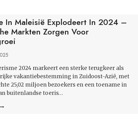
e In Maleisië Explodeert In 2024 –
che Markten Zorgen Voor
roei
2025
risme 2024 markeert een sterke terugkeer als
rijke vakantiebestemming in Zuidoost-Azië, met
hte 25,02 miljoen bezoekers en een toename in
an buitenlandse toeris…
TOERISME
IN
MALEISIË
EXPLODEERT
IN
2024