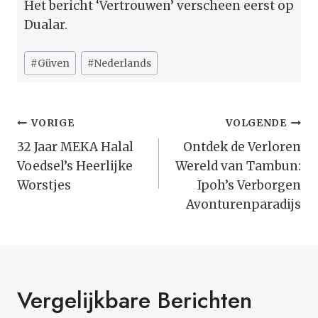
Het bericht ‘Vertrouwen’ verscheen eerst op
Dualar.
Bericht
#
Güven
#
Nederlands
tags:
Bericht
VORIGE
VOLGENDE
Navigatie
32 Jaar MEKA Halal
Ontdek de Verloren
Voedsel’s Heerlijke
Wereld van Tambun:
Worstjes
Ipoh’s Verborgen
Avonturenparadijs
Vergelijkbare Berichten