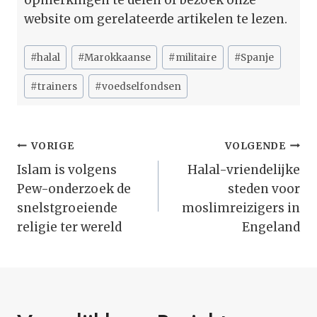
website om gerelateerde artikelen te lezen.
Bericht
#
halal
#
Marokkaanse
#
militaire
#
Spanje
tags:
#
trainers
#
voedselfondsen
Bericht
VORIGE
VOLGENDE
Navigatie
Islam is volgens
Halal-vriendelijke
Pew-onderzoek de
steden voor
snelstgroeiende
moslimreizigers in
religie ter wereld
Engeland