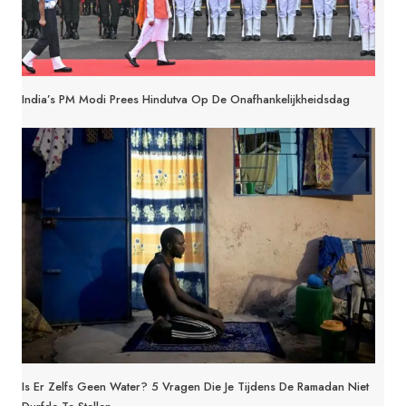
India’s PM Modi Prees Hindutva Op De Onafhankelijkheidsdag
Is Er Zelfs Geen Water? 5 Vragen Die Je Tijdens De Ramadan Niet