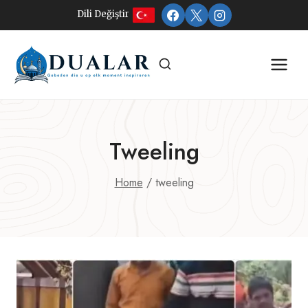
Doorgaan
Dili Değiştir
naar
inhoud
Tweeling
Home
/
tweeling