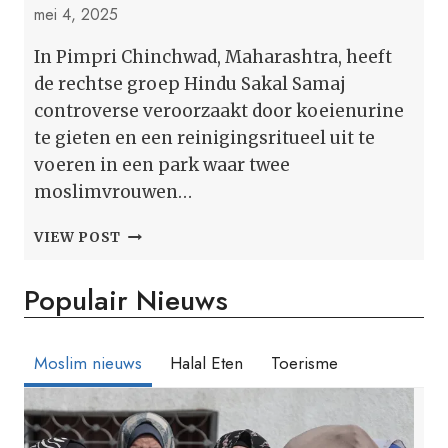
mei 4, 2025
In Pimpri Chinchwad, Maharashtra, heeft
de rechtse groep Hindu Sakal Samaj
controverse veroorzaakt door koeienurine
te gieten en een reinigingsritueel uit te
voeren in een park waar twee
moslimvrouwen…
RECHSEXTREMISTISCHE
VIEW POST
GROEP
IN
Populair Nieuws
MAHARASHTRA
NA
VROUWENGEBED
‘MELK
Moslim nieuws
Halal Eten
Toerisme
TWEELING’