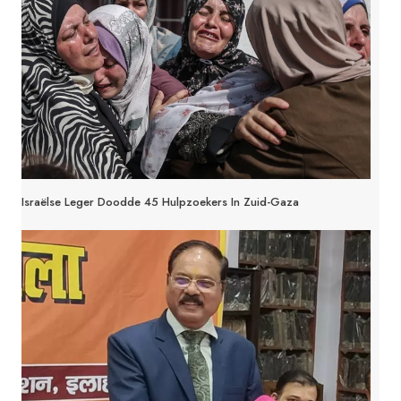
Israëlse Leger Doodde 45 Hulpzoekers In Zuid-Gaza