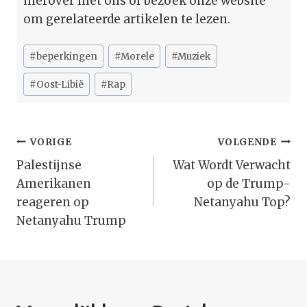
hierover met ons of bezoek onze website
om gerelateerde artikelen te lezen.
Bericht
#
beperkingen
#
Morele
#
Muziek
tags:
#
Oost-Libië
#
Rap
Bericht
VORIGE
VOLGENDE
Navigatie
Palestijnse
Wat Wordt Verwacht
Amerikanen
op de Trump-
reageren op
Netanyahu Top?
Netanyahu Trump