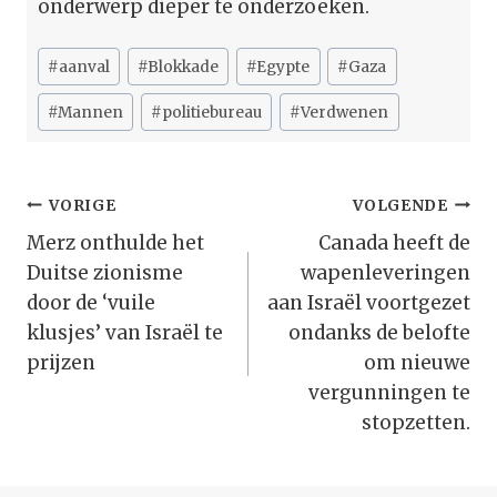
onderwerp dieper te onderzoeken.
Bericht
#
aanval
#
Blokkade
#
Egypte
#
Gaza
tags:
#
Mannen
#
politiebureau
#
Verdwenen
Bericht
VORIGE
VOLGENDE
Navigatie
Merz onthulde het
Canada heeft de
Duitse zionisme
wapenleveringen
door de ‘vuile
aan Israël voortgezet
klusjes’ van Israël te
ondanks de belofte
prijzen
om nieuwe
vergunningen te
stopzetten.