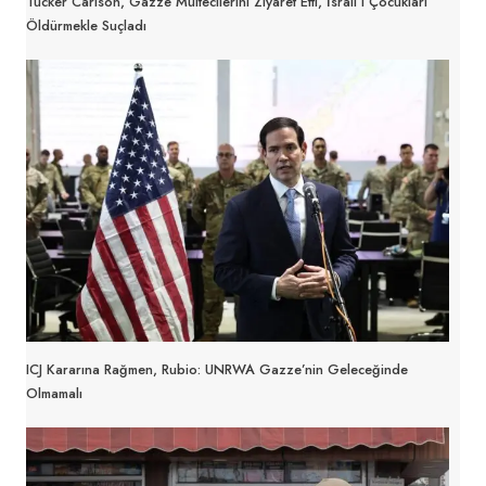
Tucker Carlson, Gazze Mültecilerini Ziyaret Etti, İsrail’i Çocukları
Öldürmekle Suçladı
ICJ Kararına Rağmen, Rubio: UNRWA Gazze’nin Geleceğinde
Olmamalı