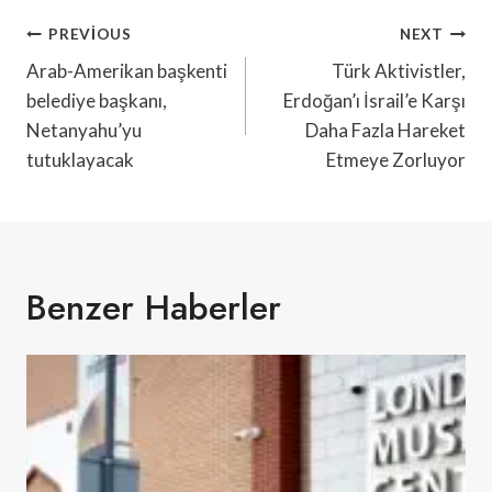
Yazı
PREVIOUS
NEXT
Gezinmesi
Arab-Amerikan başkenti
Türk Aktivistler,
belediye başkanı,
Erdoğan’ı İsrail’e Karşı
Netanyahu’yu
Daha Fazla Hareket
tutuklayacak
Etmeye Zorluyor
Benzer Haberler