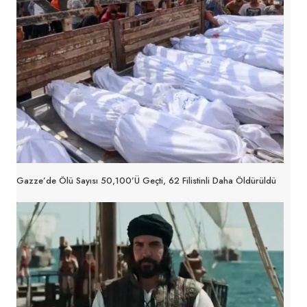
Gazze’de Ölü Sayısı 50,100’ü Geçti, 62 Filistinli Daha Öldürüldü