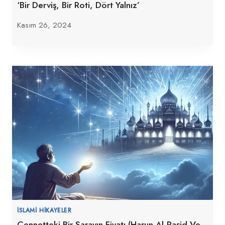
‘Bir Derviş, Bir Roti, Dört Yalnız’
Kasım 26, 2024
İSLAMI HIKAYELER
Cennetteki Bir Sarayın Fiyatı (Harun Al-Raşid Ve