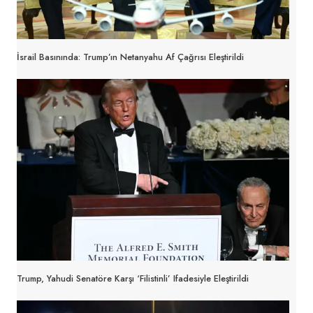
İsrail Basınında: Trump’ın Netanyahu Af Çağrısı Eleştirildi
Trump, Yahudi Senatöre Karşı ‘Filistinli’ Ifadesiyle Eleştirildi