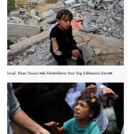
İsrail, Khan Younis’teki Filistinlilerin Sınır Dışı Edilmesini Emretti