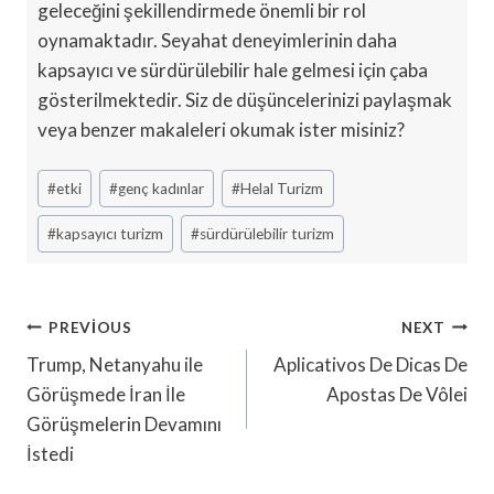
geleceğini şekillendirmede önemli bir rol
oynamaktadır. Seyahat deneyimlerinin daha
kapsayıcı ve sürdürülebilir hale gelmesi için çaba
gösterilmektedir. Siz de düşüncelerinizi paylaşmak
veya benzer makaleleri okumak ister misiniz?
Post
#
etki
#
genç kadınlar
#
Helal Turizm
Tags:
#
kapsayıcı turizm
#
sürdürülebilir turizm
Yazı
PREVIOUS
NEXT
Gezinmesi
Trump, Netanyahu ile
Aplicativos De Dicas De
Görüşmede İran İle
Apostas De Vôlei
Görüşmelerin Devamını
İstedi