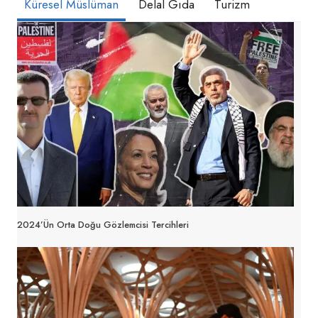
Küresel Müslüman
Delal Gıda
Turizm
2024’ün Orta Doğu Gözlemcisi Tercihleri