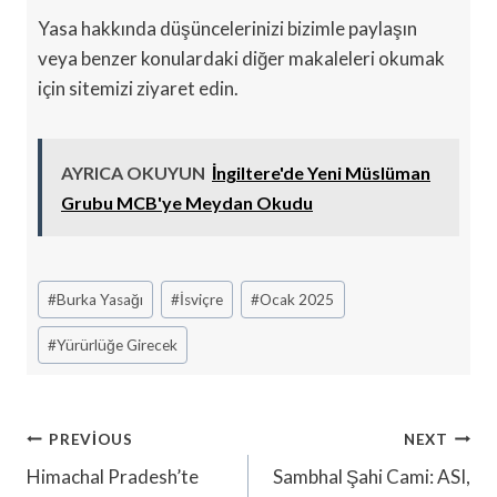
Yasa hakkında düşüncelerinizi bizimle paylaşın
veya benzer konulardaki diğer makaleleri okumak
için sitemizi ziyaret edin.
AYRICA OKUYUN
İngiltere'de Yeni Müslüman
Grubu MCB'ye Meydan Okudu
Post
#
Burka Yasağı
#
İsviçre
#
Ocak 2025
Tags:
#
Yürürlüğe Girecek
Yazı
PREVIOUS
NEXT
Gezinmesi
Himachal Pradesh’te
Sambhal Şahi Cami: ASI,