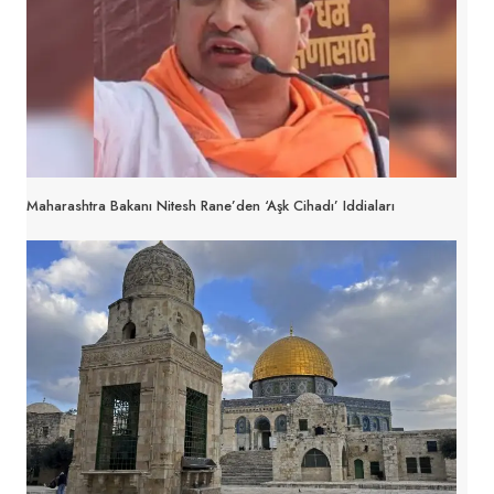
Maharashtra Bakanı Nitesh Rane’den ‘aşk Cihadı’ Iddiaları