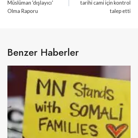
Müslüman ‘dışlayıcı’
tarihi cami için kontrol
Olma Raporu
talep etti
Benzer Haberler