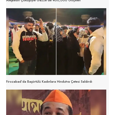
Ateşkesin Çöküşüyle Gazze’de 400,000 Göçmen
Firozabad’da Başörtülü Kadınlara Hindutva Çetesi Saldırdı