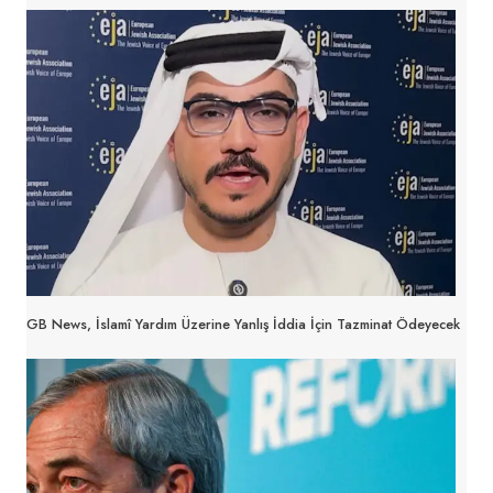
GB News, İslamî Yardım Üzerine Yanlış İddia İçin Tazminat Ödeyecek