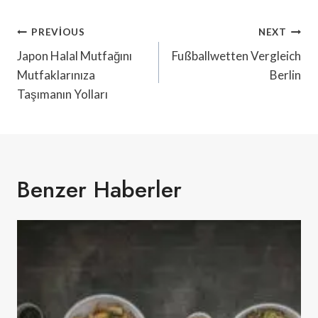
Yazı
PREVIOUS
NEXT
Gezinmesi
Japon Halal Mutfağını
Fußballwetten Vergleich
Mutfaklarınıza
Berlin
Taşımanın Yolları
Benzer Haberler