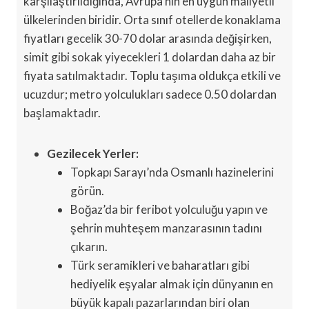
karşılaştırıldığında, Avrupa’nın en uygun maliyetli
ülkelerinden biridir. Orta sınıf otellerde konaklama
fiyatları gecelik 30-70 dolar arasında değişirken,
simit gibi sokak yiyecekleri 1 dolardan daha az bir
fiyata satılmaktadır. Toplu taşıma oldukça etkili ve
ucuzdur; metro yolculukları sadece 0.50 dolardan
başlamaktadır.
Gezilecek Yerler:
Topkapı Sarayı’nda Osmanlı hazinelerini
görün.
Boğaz’da bir feribot yolculuğu yapın ve
şehrin muhteşem manzarasının tadını
çıkarın.
Türk seramikleri ve baharatları gibi
hediyelik eşyalar almak için dünyanın en
büyük kapalı pazarlarından biri olan