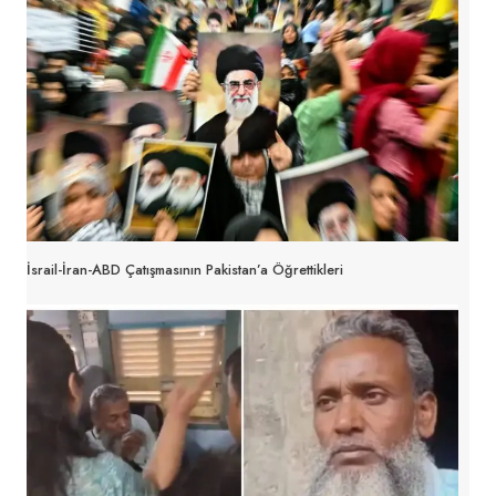
İsrail-İran-ABD Çatışmasının Pakistan’a Öğrettikleri