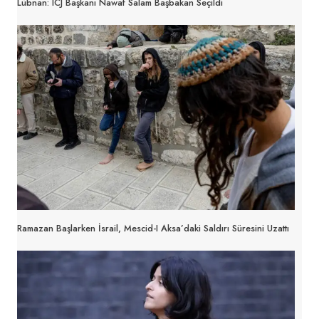
Lübnan: ICJ Başkanı Nawaf Salam Başbakan Seçildi
Ramazan Başlarken İsrail, Mescid-I Aksa’daki Saldırı Süresini Uzattı