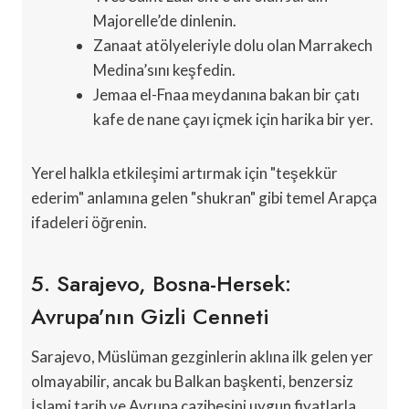
Majorelle’de dinlenin.
Zanaat atölyeleriyle dolu olan Marrakech
Medina’sını keşfedin.
Jemaa el-Fnaa meydanına bakan bir çatı
kafe de nane çayı içmek için harika bir yer.
Yerel halkla etkileşimi artırmak için "teşekkür
ederim" anlamına gelen "shukran" gibi temel Arapça
ifadeleri öğrenin.
5. Sarajevo, Bosna-Hersek:
Avrupa’nın Gizli Cenneti
Sarajevo, Müslüman gezginlerin aklına ilk gelen yer
olmayabilir, ancak bu Balkan başkenti, benzersiz
İslami tarih ve Avrupa cazibesini uygun fiyatlarla