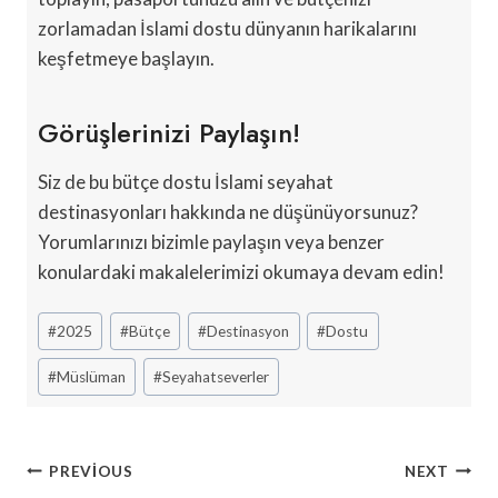
zorlamadan İslami dostu dünyanın harikalarını
keşfetmeye başlayın.
Görüşlerinizi Paylaşın!
Siz de bu bütçe dostu İslami seyahat
destinasyonları hakkında ne düşünüyorsunuz?
Yorumlarınızı bizimle paylaşın veya benzer
konulardaki makalelerimizi okumaya devam edin!
Post
#
2025
#
Bütçe
#
Destinasyon
#
Dostu
Tags:
#
Müslüman
#
Seyahatseverler
Yazı
PREVIOUS
NEXT