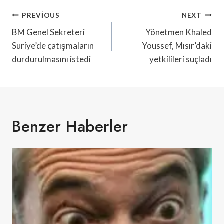
Yazı
PREVIOUS
NEXT
Gezinmesi
BM Genel Sekreteri
Yönetmen Khaled
Suriye’de çatışmaların
Youssef, Mısır’daki
durdurulmasını istedi
yetkilileri suçladı
Benzer Haberler