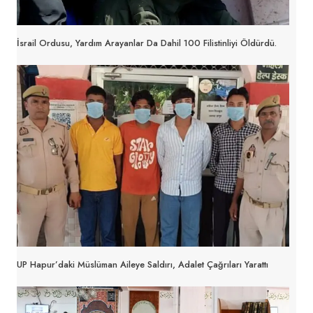
İsrail Ordusu, Yardım Arayanlar Da Dahil 100 Filistinliyi Öldürdü.
UP Hapur’daki Müslüman Aileye Saldırı, Adalet Çağrıları Yarattı