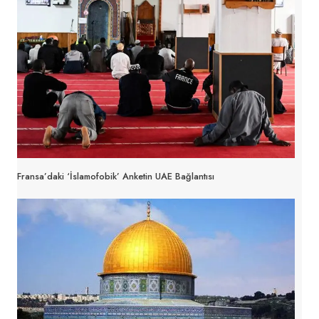
Fransa’daki ‘İslamofobik’ Anketin UAE Bağlantısı