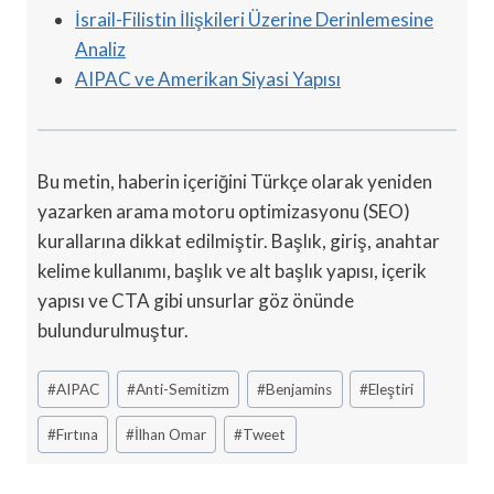
İsrail-Filistin İlişkileri Üzerine Derinlemesine
Analiz
AIPAC ve Amerikan Siyasi Yapısı
Bu metin, haberin içeriğini Türkçe olarak yeniden
yazarken arama motoru optimizasyonu (SEO)
kurallarına dikkat edilmiştir. Başlık, giriş, anahtar
kelime kullanımı, başlık ve alt başlık yapısı, içerik
yapısı ve CTA gibi unsurlar göz önünde
bulundurulmuştur.
Post
#
AIPAC
#
Anti-Semitizm
#
Benjamins
#
Eleştiri
Tags:
#
Fırtına
#
İlhan Omar
#
Tweet