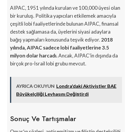
AIPAC, 1951 yılında kurulan ve 100,000 üyesi olan
bir kuruluş. Politika yapıcıları etkilemek amacıyla
çeşitli lobi faaliyetlerinde bulunan AIPAC, finansal
destek sağlamasa da, üyelerini siyasi adaylara
bağış yapmaları konusunda teşvik ediyor.
2018
yılında, AIPAC sadece lobi faaliyetlerine 3.5
milyon dolar harcadı.
Ancak, AIPAC’in dışında da
birçok pro-İsrail lobi grubu mevcut.
AYRICA OKUYUN
Londra'daki Aktivistler BAE
Büyükelçiliği Levhasını Değiştirdi
Sonuç Ve Tartışmalar
Omar’ın sözleri, antisemitizm ve filistin destekçiliği