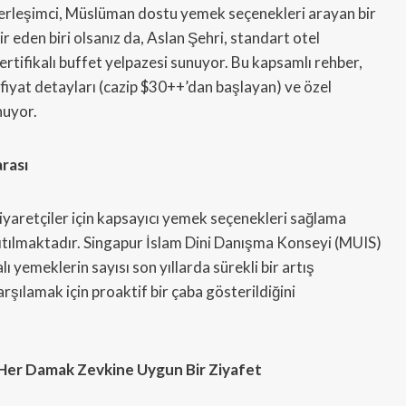
yerleşimci, Müslüman dostu yemek seçenekleri arayan bir
ir eden biri olsanız da, Aslan Şehri, standart otel
sertifikalı buffet yelpazesi sunuyor. Bu kapsamlı rehber,
, fiyat detayları (cazip $30++’dan başlayan) ve özel
unuyor.
rası
iyaretçiler için kapsayıcı yemek seçenekleri sağlama
ıtılmaktadır. Singapur İslam Dini Danışma Konseyi (MUIS)
ı yemeklerin sayısı son yıllarda sürekli bir artış
rşılamak için proaktif bir çaba gösterildiğini
: Her Damak Zevkine Uygun Bir Ziyafet