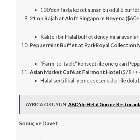
100’den fazla lezzet sunan bu ödüllü buffet,
21 on Rajah at Aloft Singapore Novena
($60+
Kaliteli bir Halal buffet deneyimi arayanlar 
Peppermint Buffet at ParkRoyal Collection 
"Farm-to-table" konsepti ile öne çıkan Peppe
Asian Market Café at Fairmont Hotel
($78++ 
Halal sertifikalı yemek seçenekleri ile dolu 
AYRICA OKUYUN
ABD'de Helal Gurme Restoranla
Sonuç ve Davet