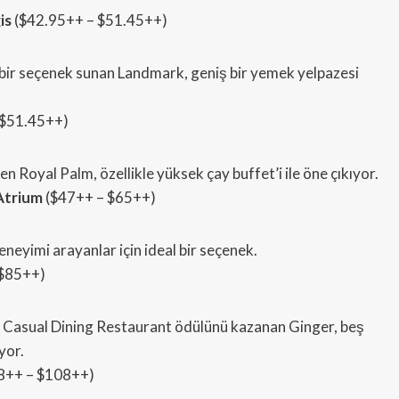
is
($42.95++ – $51.45++)
ı bir seçenek sunan Landmark, geniş bir yemek yelpazesi
 $51.45++)
ken Royal Palm, özellikle yüksek çay buffet’i ile öne çıkıyor.
Atrium
($47++ – $65++)
eneyimi arayanlar için ideal bir seçenek.
 $85++)
l Casual Dining Restaurant ödülünü kazanan Ginger, beş
yor.
8++ – $108++)