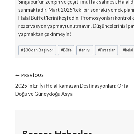
Singapur’un zengin ve çeşitli mutfak sahnesi, Halal
sunmaktadır. Mart 2025’teki bir sonraki yemek planı
Halal Buffet’lerini keşfedin. Promosyonları kontrol 
rezervasyon yapmayı unutmayın. Düşüncelerinizi pay
yapmaktan çekinmeyin!
Post
#
$30'dan Başlıyor
#
Büfe
#
en iyi
#
Fırsatlar
#
helal
Tags:
Yazı
PREVIOUS
Gezinmesi
2025’in En İyi Helal Ramazan Destinasyonları: Orta
Doğu ve Güneydoğu Asya
Benzer Haberler