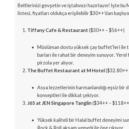
Beltlerinizi gevşetin ve iştahınızı hazırlayın! İşte b
listesi, fiyatları oldukça erişilebilir $30++’dan başlıyo
Tiffany Cafe & Restaurant
($30++ – $56++)
Müslüman dostu yüksek çay buffet’leri ile t
barları ile rahat bir deneyim sunuyor. Yere
pirzola yer alıyor.
The Buffet Restaurant at M Hotel
($32.80++ 
Asya lezzetlerinin harmanlandığı eşsiz bir
konseptleri ile dikkat çekiyor.
J65 at JEN Singapore Tanglin
($34++ – $118++
Yüksek kaliteli bir Halal buffet deneyimi s
Rock & Roll akşam yemeği ile öne çıkıyor.