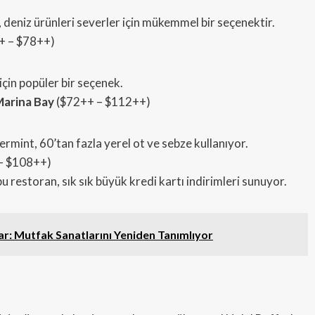
 deniz ürünleri severler için mükemmel bir seçenektir.
+ – $78++)
için popüler bir seçenek.
Marina Bay
($72++ – $112++)
rmint, 60’tan fazla yerel ot ve sebze kullanıyor.
– $108++)
bu restoran, sık sık büyük kredi kartı indirimleri sunuyor.
r: Mutfak Sanatlarını Yeniden Tanımlıyor