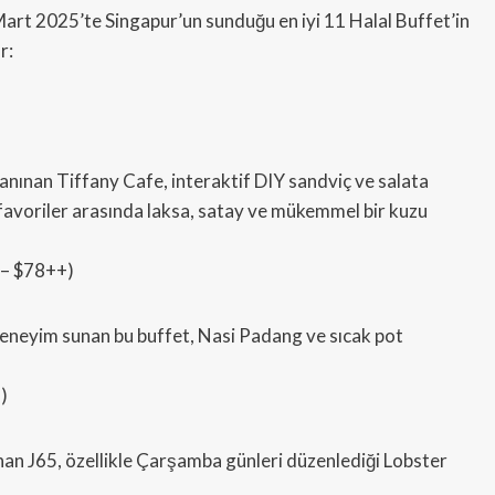
u Mart 2025’te Singapur’un sunduğu en iyi 11 Halal Buffet’in
r:
anınan Tiffany Cafe, interaktif DIY sandviç ve salata
l favoriler arasında laksa, satay ve mükemmel bir kuzu
– $78++)
 deneyim sunan bu buffet, Nasi Padang ve sıcak pot
)
unan J65, özellikle Çarşamba günleri düzenlediği Lobster