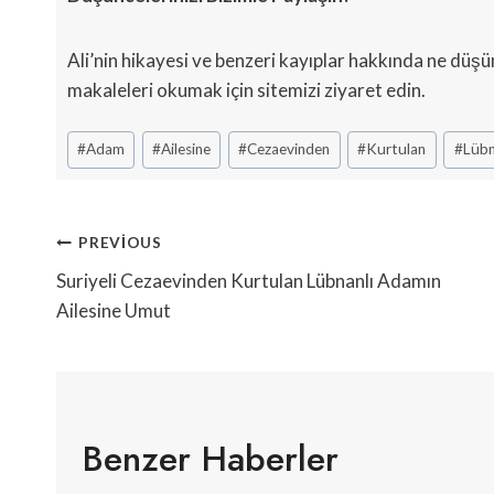
Ali’nin hikayesi ve benzeri kayıplar hakkında ne düşü
makaleleri okumak için sitemizi ziyaret edin.
Post
#
Adam
#
Ailesine
#
Cezaevinden
#
Kurtulan
#
Lübn
Tags:
Yazı
PREVIOUS
Gezinmesi
Suriyeli Cezaevinden Kurtulan Lübnanlı Adamın
Ailesine Umut
Benzer Haberler