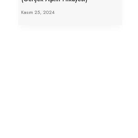
Kasım 25, 2024
Umut Sunabiliriz: Yeşillerin Hannah
Spencer’ı Kritik Seçim İçin