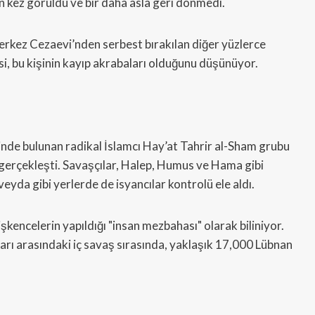
 kez görüldü ve bir daha asla geri dönmedi.
erkez Cezaevi’nden serbest bırakılan diğer yüzlerce
esi, bu kişinin kayıp akrabaları olduğunu düşünüyor.
etinde bulunan radikal İslamcı Hay’at Tahrir al-Sham grubu
k gerçekleşti. Savaşçılar, Halep, Humus ve Hama gibi
veyda gibi yerlerde de isyancılar kontrolü ele aldı.
işkencelerin yapıldığı "insan mezbahası" olarak biliniyor.
rı arasındaki iç savaş sırasında, yaklaşık 17,000 Lübnan