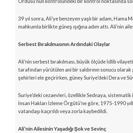
Ordusu’nun kontrolündeki bir kontrol noktasında son
39 yıl sonra, Ali’ye benzeyen yaşlı bir adam, Hama M
mahkumla birlikte güneş ışığına adım attı. Ali’nin ail
Serbest Bırakılmasının Ardındaki Olaylar
Ali’nin serbest bırakılması, büyük ölçüde İdlib vilay
tarafından yürütülen ani bir saldırının sonucu olara
şehirleri ele geçirirken, güney Suriye’deki Dera ve Sü
Suriye’deki cezaevleri, özellikle Sednaya, sistematik 
İnsan Hakları İzleme Örgütü’ne göre, 1975-1990 yılla
vatandaşı kaçırıldı veya zorla kaybedildi.
Ali’nin Ailesinin Yaşadığı Şok ve Sevinç