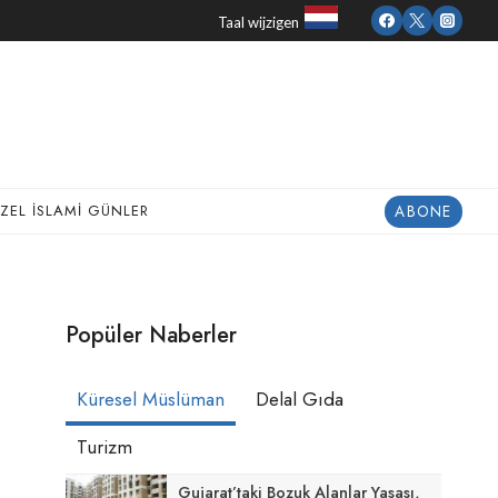
Taal wijzigen
ABONE
ZEL İSLAMI GÜNLER
Popüler Naberler
Küresel Müslüman
Delal Gıda
Turizm
Gujarat’taki Bozuk Alanlar Yasası,