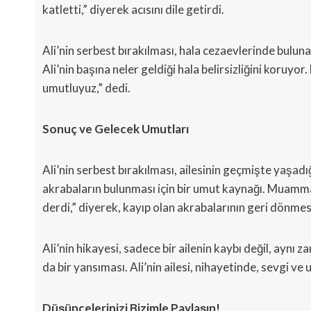
katletti,” diyerek acısını dile getirdi.
Ali’nin serbest bırakılması, hala cezaevlerinde bulunan
Ali’nin başına neler geldiği hala belirsizliğini koruy
umutluyuz,” dedi.
Sonuç ve Gelecek Umutları
Ali’nin serbest bırakılması, ailesinin geçmişte yaşadı
akrabaların bulunması için bir umut kaynağı. Muammar
derdi,” diyerek, kayıp olan akrabalarının geri dönmesi 
Ali’nin hikayesi, sadece bir ailenin kaybı değil, aynı 
da bir yansıması. Ali’nin ailesi, nihayetinde, sevgi v
Düşüncelerinizi Bizimle Paylaşın!