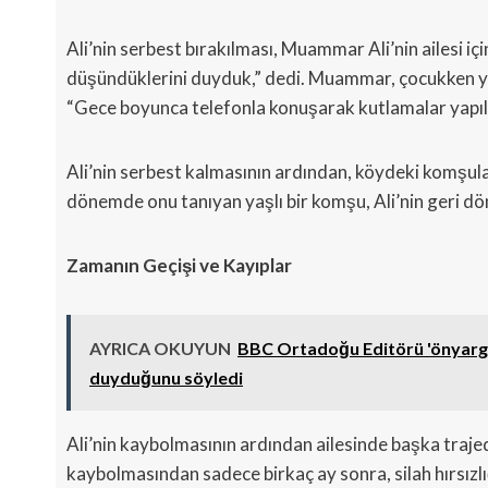
Ali’nin serbest bırakılması, Muammar Ali’nin ailesi iç
düşündüklerini duyduk,” dedi. Muammar, çocukken yaş
“Gece boyunca telefonla konuşarak kutlamalar yapıldı,
Ali’nin serbest kalmasının ardından, köydeki komşular
dönemde onu tanıyan yaşlı bir komşu, Ali’nin geri dön
Zamanın Geçişi ve Kayıplar
AYRICA OKUYUN
BBC Ortadoğu Editörü 'önyargı
duyduğunu söyledi
Ali’nin kaybolmasının ardından ailesinde başka trajedi
kaybolmasından sadece birkaç ay sonra, silah hırsızl