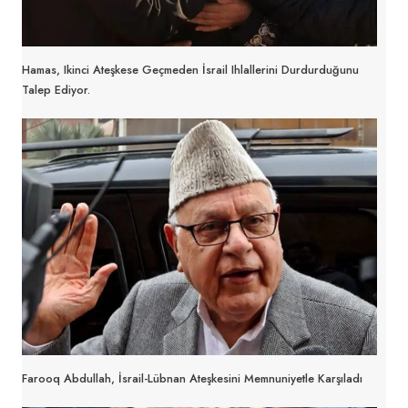
Hamas, Ikinci Ateşkese Geçmeden İsrail Ihlallerini Durdurduğunu
Talep Ediyor.
Farooq Abdullah, İsrail-Lübnan Ateşkesini Memnuniyetle Karşıladı