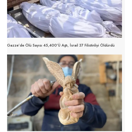
Gazze’de Ölü Sayısı 45,400’ü Aştı, İsrail 37 Filistinliyi Öldürdü