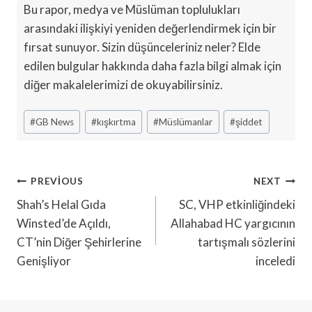
Bu rapor, medya ve Müslüman toplulukları
arasındaki ilişkiyi yeniden değerlendirmek için bir
fırsat sunuyor. Sizin düşünceleriniz neler? Elde
edilen bulgular hakkında daha fazla bilgi almak için
diğer makalelerimizi de okuyabilirsiniz.
Post
#
GB News
#
kışkırtma
#
Müslümanlar
#
şiddet
Tags:
Yazı
PREVIOUS
NEXT
Gezinmesi
Shah’s Helal Gıda
SC, VHP etkinliğindeki
Winsted’de Açıldı,
Allahabad HC yargıcının
CT’nin Diğer Şehirlerine
tartışmalı sözlerini
Genişliyor
inceledi