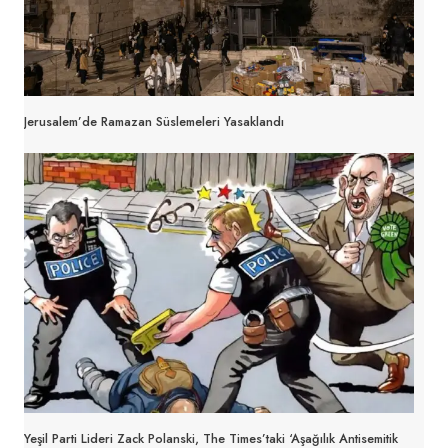
Jerusalem’de Ramazan Süslemeleri Yasaklandı
Yeşil Parti Lideri Zack Polanski, The Times’taki ‘aşağılık Antisemitik