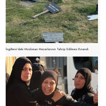
İngiltere’deki Müslüman Mezarlarının Tahrip Edilmesi Kınandı