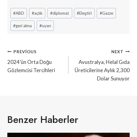
Post
#
ABD
#
açlık
#
diplomat
#
Eleştiri
#
Gazze
Tags:
#
geri alma
#
uyarı
Yazı
PREVIOUS
NEXT
Gezinmesi
2024’ün Orta Doğu
Avustralya, Helal Gıda
Gözlemcisi Tercihleri
Üreticilerine Aylık 2,300
Dolar Sunuyor
Benzer Haberler