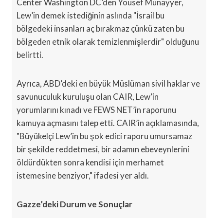
Center Washington DC’den Yousef Munayyer,
Lew’in demek istediğinin aslında "İsrail bu
bölgedeki insanları aç bırakmaz çünkü zaten bu
bölgeden etnik olarak temizlenmişlerdir" olduğunu
belirtti.
Ayrıca, ABD’deki en büyük Müslüman sivil haklar ve
savunuculuk kuruluşu olan CAIR, Lew’in
yorumlarını kınadı ve FEWS NET’in raporunu
kamuya açmasını talep etti. CAIR’in açıklamasında,
"Büyükelçi Lew’in bu şok edici raporu umursamaz
bir şekilde reddetmesi, bir adamın ebeveynlerini
öldürdükten sonra kendisi için merhamet
istemesine benziyor," ifadesi yer aldı.
Gazze’deki Durum ve Sonuçlar