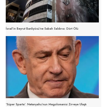
İsrail’in Beyrut Banliyösü’ne Sabah Saldırısı: Dört Ölü
‘Süper Sparta’: Netanyahu’nun Megolomanisi Zirveye Ulaştı