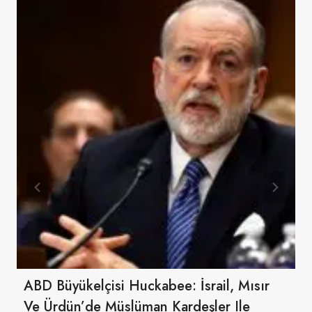
ABD Büyükelçisi Huckabee: İsrail, Mısır
Ve Ürdün’de Müslüman Kardeşler Ile