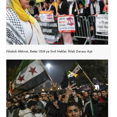
Filistinli Aktivist, Betar USA’ya Sivil Haklar İhlali Davası Açtı