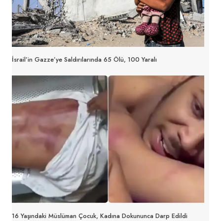
İsrail’in Gazze’ye Saldırılarında 65 Ölü, 100 Yaralı
16 Yaşındaki Müslüman Çocuk, Kadına Dokununca Darp Edildi