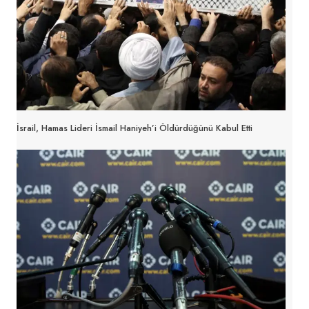
İsrail, Hamas Lideri İsmail Haniyeh’i Öldürdüğünü Kabul Etti