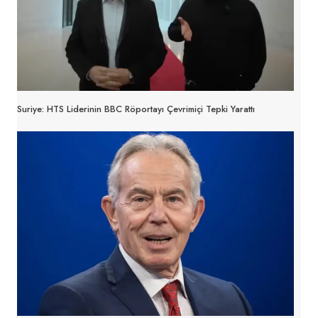
Suriye: HTS Liderinin BBC Röportayı Çevrimiçi Tepki Yarattı