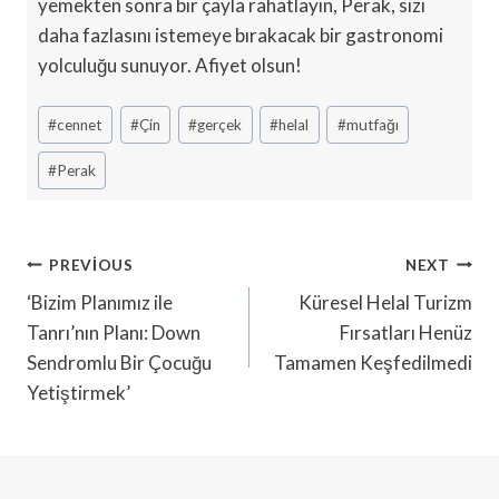
yemekten sonra bir çayla rahatlayın, Perak, sizi
daha fazlasını istemeye bırakacak bir gastronomi
yolculuğu sunuyor. Afiyet olsun!
Post
#
cennet
#
Çin
#
gerçek
#
helal
#
mutfağı
Tags:
#
Perak
Yazı
PREVIOUS
NEXT
Gezinmesi
‘Bizim Planımız ile
Küresel Helal Turizm
Tanrı’nın Planı: Down
Fırsatları Henüz
Sendromlu Bir Çocuğu
Tamamen Keşfedilmedi
Yetiştirmek’