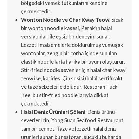
bölgedeki yemek tutkunlarını kendine
çekmektedir.
Wonton Noodle ve Char Kway Teow
: Sıcak
bir wonton noodle kasesi, Perak’ın halal
versiyonları ile eşsiz bir deneyim sunar.
Lezzetli malzemelerle doldurulmuş yumuşak
wontonlar, zengin bir çorba içinde sunulan
elastik noodle’larla harika bir uyum oluşturur.
Stir-fried noodle sevenler için halal char kway
teow ise, karides, Çin sosisi (halal sertifikalı)
ve taze sebzelerle doludur. Restoran Tuck
Kee, bu stir-fried noodle’larıyla dikkat
çekmektedir.
Halal Deniz Ürünleri Şöleni
: Deniz ürünü
severler için, Yong Suan Seafood Restaurant
tam bir cennet. Taze ve lezzetli halal deniz
ürünleri sunan bu restoran, sucuklu buharda