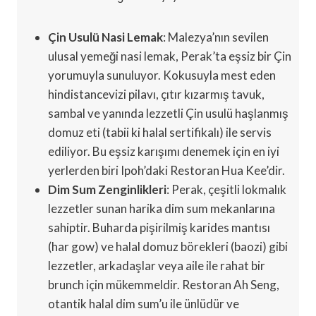
Çin Usulü Nasi Lemak
: Malezya’nın sevilen
ulusal yemeği nasi lemak, Perak’ta eşsiz bir Çin
yorumuyla sunuluyor. Kokusuyla mest eden
hindistancevizi pilavı, çıtır kızarmış tavuk,
sambal ve yanında lezzetli Çin usulü haşlanmış
domuz eti (tabii ki halal sertifikalı) ile servis
ediliyor. Bu eşsiz karışımı denemek için en iyi
yerlerden biri Ipoh’daki Restoran Hua Kee’dir.
Dim Sum Zenginlikleri
: Perak, çeşitli lokmalık
lezzetler sunan harika dim sum mekanlarına
sahiptir. Buharda pişirilmiş karides mantısı
(har gow) ve halal domuz börekleri (baozi) gibi
lezzetler, arkadaşlar veya aile ile rahat bir
brunch için mükemmeldir. Restoran Ah Seng,
otantik halal dim sum’u ile ünlüdür ve