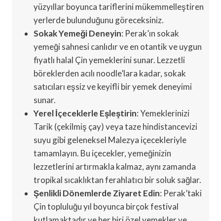
yüzyıllar boyunca tariflerini mükemmelleştiren
yerlerde bulunduğunu göreceksiniz.
Sokak Yemeği Deneyin
: Perak’ın sokak
yemeği sahnesi canlıdır ve en otantik ve uygun
fiyatlı halal Çin yemeklerini sunar. Lezzetli
böreklerden acılı noodle’lara kadar, sokak
satıcıları eşsiz ve keyifli bir yemek deneyimi
sunar.
Yerel İçeceklerle Eşleştirin
: Yemeklerinizi
Tarik (çekilmiş çay) veya taze hindistancevizi
suyu gibi geleneksel Malezya içecekleriyle
tamamlayın. Bu içecekler, yemeğinizin
lezzetlerini artırmakla kalmaz, aynı zamanda
tropikal sıcaklıktan ferahlatıcı bir soluk sağlar.
Şenlikli Dönemlerde Ziyaret Edin
: Perak’taki
Çin topluluğu yıl boyunca birçok festival
kutlamaktadır ve her biri özel yemekler ve