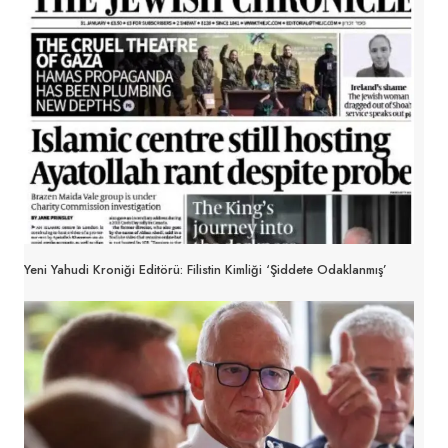
Yeni Yahudi Kroniği Editörü: Filistin Kimliği ‘şiddete Odaklanmış’