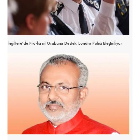
İngiltere’de Pro-İsrail Grubuna Destek: Londra Polisi Eleştiriliyor