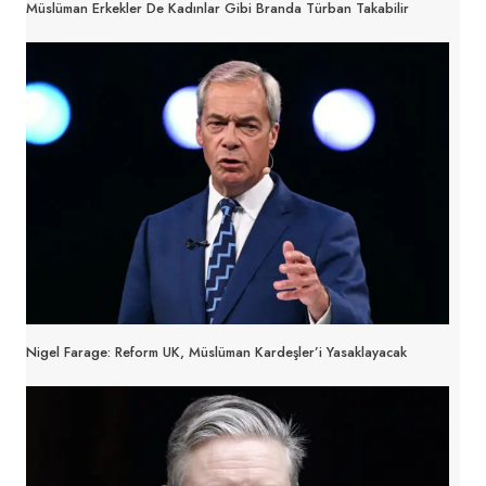
Müslüman Erkekler De Kadınlar Gibi Branda Türban Takabilir
Nigel Farage: Reform UK, Müslüman Kardeşler’i Yasaklayacak