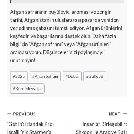
Afgan safranının büyüleyici aroması ve zengin
tarihi, Afganistan’ın uluslararası pazarda yeniden
yer edinme çabasını temsil ediyor. Afgan ürünlerini
keşfedin ve başarılarına destek olun. Daha fazla
bilgi için “Afgan safranı” veya “Afgan ürünleri”
araması yapın. Düşüncelerinizi paylaşmayı
unutmayın!
Post
#
2025
#
Afgan Safranı
#
Dubai
#
Gulfood
Tags:
#
Kuru Meyveler
Yazı
PREVIOUS
NEXT
Gezinmesi
‘Get In’: İrlandalı Pro-
İnsanlar Birleşebilir:
İsrailli’nin Starmer’a
Shkoon ile Arap ve Batı