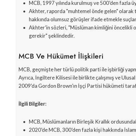
MCB, 1997 yılında kurulmuş ve 500’den fazla ü
Akhter, raporda "muhtemel önde gelen" olarak
hakkında olumsuz görüşler ifade etmekle suçlan
Akhter’in sözleri, "Müslüman kimliğini öncelikl
gerekir" şeklindedir.
MCB Ve Hükümet İlişkileri
MCB, geçmişte her türlü politik parti ile işbirliği yap
Ayrıca, İngiltere Kilisesi ile birlikte çalışmış ve Ulusal
2009’da Gordon Brown’ın İşçi Partisi hükümeti tarafı
İlgili Bilgiler:
MCB, Müslümanların Birleşik Krallık ordusundak
2020’de MCB, 300’den fazla kişi hakkında İslam