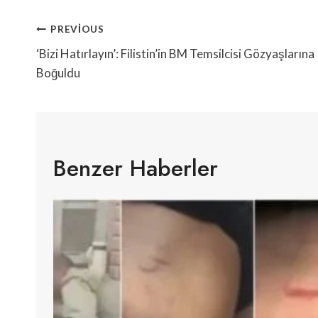
Yazı
PREVIOUS
Gezinmesi
‘Bizi Hatırlayın’: Filistin’in BM Temsilcisi Gözyaşlarına
Boğuldu
Benzer Haberler