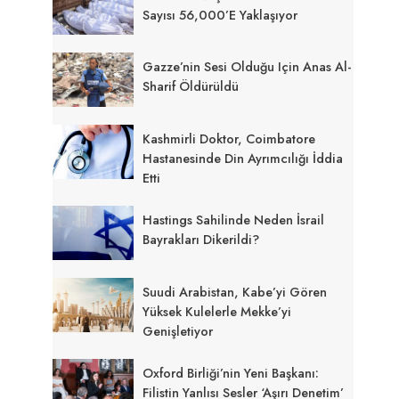
Sayısı 56,000’e Yaklaşıyor
Gazze’nin Sesi Olduğu Için Anas Al-
Sharif Öldürüldü
Kashmirli Doktor, Coimbatore
Hastanesinde Din Ayrımcılığı İddia
Etti
Hastings Sahilinde Neden İsrail
Bayrakları Dikerildi?
Suudi Arabistan, Kabe’yi Gören
Yüksek Kulelerle Mekke’yi
Genişletiyor
Oxford Birliği’nin Yeni Başkanı:
Filistin Yanlısı Sesler ‘aşırı Denetim’