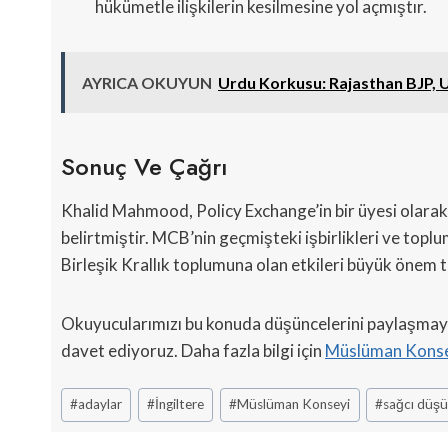
hükümetle ilişkilerin kesilmesine yol açmıştır.
AYRICA OKUYUN
Urdu Korkusu: Rajasthan BJP, Ur
Sonuç Ve Çağrı
Khalid Mahmood, Policy Exchange’in bir üyesi olarak, 
belirtmiştir. MCB’nin geçmişteki işbirlikleri ve topl
Birleşik Krallık toplumuna olan etkileri büyük önem 
Okuyucularımızı bu konuda düşüncelerini paylaşmaya 
davet ediyoruz. Daha fazla bilgi için
Müslüman Kons
Post
#
adaylar
#
İngiltere
#
Müslüman Konseyi
#
sağcı düş
Tags: