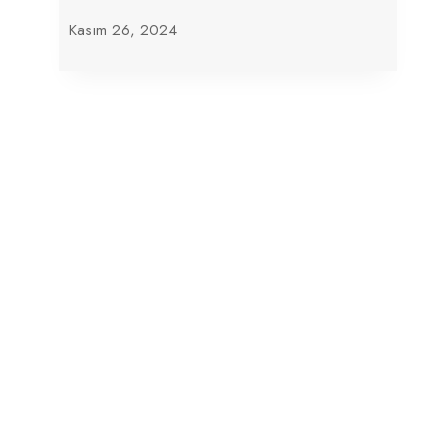
Kasım 26, 2024
Trump’ın Orta Doğu Planı, İsrail’i
Geride Bırakabilir
Mayıs 21, 2025