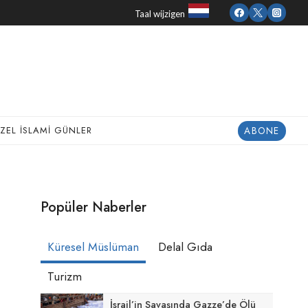
Taal wijzigen
ABONE
ZEL İSLAMI GÜNLER
Popüler Naberler
Küresel Müslüman
Delal Gıda
Turizm
İsrail’in Savaşında Gazze’de Ölü