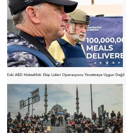
Eski ABD Müteahhiti: Ekip Lideri Operasyonu Yönetmeye Uygun Değil