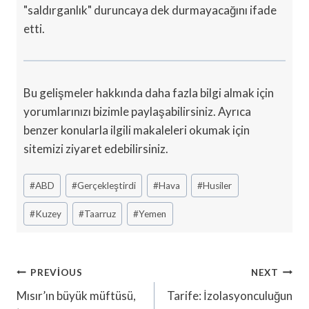
"saldırganlık" duruncaya dek durmayacağını ifade
etti.
Bu gelişmeler hakkında daha fazla bilgi almak için
yorumlarınızı bizimle paylaşabilirsiniz. Ayrıca
benzer konularla ilgili makaleleri okumak için
sitemizi ziyaret edebilirsiniz.
Post
#
ABD
#
Gerçekleştirdi
#
Hava
#
Husiler
Tags:
#
Kuzey
#
Taarruz
#
Yemen
Yazı
PREVIOUS
NEXT
Gezinmesi
Mısır’ın büyük müftüsü,
Tarife: İzolasyonculuğun