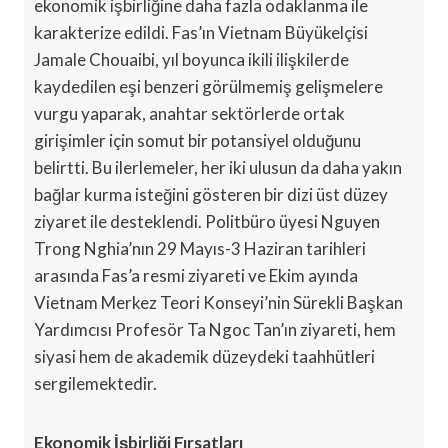
ekonomik işbirliğine daha fazla odaklanma ile
karakterize edildi. Fas’ın Vietnam Büyükelçisi
Jamale Chouaibi, yıl boyunca ikili ilişkilerde
kaydedilen eşi benzeri görülmemiş gelişmelere
vurgu yaparak, anahtar sektörlerde ortak
girişimler için somut bir potansiyel olduğunu
belirtti. Bu ilerlemeler, her iki ulusun da daha yakın
bağlar kurma isteğini gösteren bir dizi üst düzey
ziyaret ile desteklendi. Politbüro üyesi Nguyen
Trong Nghia’nın 29 Mayıs-3 Haziran tarihleri
arasında Fas’a resmi ziyareti ve Ekim ayında
Vietnam Merkez Teori Konseyi’nin Sürekli Başkan
Yardımcısı Profesör Ta Ngoc Tan’ın ziyareti, hem
siyasi hem de akademik düzeydeki taahhütleri
sergilemektedir.
Ekonomik İşbirliği Fırsatları