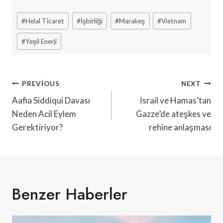
Post
#
Helal Ticaret
#
İşbirliği
#
Marakeş
#
Vietnam
Tags:
#
Yeşil Enerji
Yazı
PREVIOUS
NEXT
Gezinmesi
Aafia Siddiqui Davası
İsrail ve Hamas’tan
Neden Acil Eylem
Gazze’de ateşkes ve
Gerektiriyor?
rehine anlaşması
Benzer Haberler