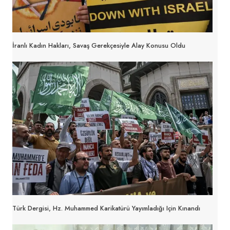
İranlı Kadın Hakları, Savaş Gerekçesiyle Alay Konusu Oldu
Türk Dergisi, Hz. Muhammed Karikatürü Yayımladığı Için Kınandı