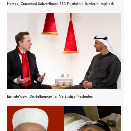
Hamas, Cumartesi Salıverilecek 183 Filistinlinin İsimlerini Açıkladı
Emirate’deki ‘dis-Influencer’lar Ve Endişe Nedenleri