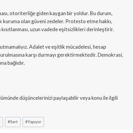
ması, otoriterliğe giden kaygan bir yoldur. Bu durum,
k kuruma olan güveni zedeler. Protesto etme hakkı,
kısıtlanması, uzun vadede eşitsizlikleri derinleştirir.
utmamalıyız. Adalet ve eşitlik mücadelesi, hesap
usturulmasına karşı durmayı gerektirmektedir. Demokrasi,
na bağlıdır.
nde düşüncelerinizi paylaşabilir veya konu ile ilgili
u
#
Sert
#
Yapıyor