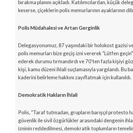
bırakma planını açıkladı. Katılımcılardan, küçük deleg
keserse, çiçeklerin polis memurlarının ayaklarının dibin
Polis Müdahalesi ve Artan Gerginlik
Delegasyonumuz, 87 yaşındaki bir holokost gazisi ve ba
polis memurları bize geçiş izni vererek "Lütfen geçi
ederek durumu tırmandırdı ve 70’ten fazla kişiyi göza
kişi, kamu düzeni ihlali suçlamasıyla yargılandı. Bu bas
kaderini belirleme hakkını zayıflatmak için kullanıldı.
Demokratik Hakların İhlali
Polis, "Taraf tutmadan, grupların barışçıl protesto ha
güvenlik ile sivil özgürlükler arasındaki dengenin ihl
izninin reddedilmesi, demokratik toplumların temeli