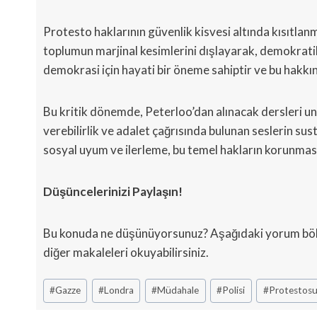
Protesto haklarının güvenlik kisvesi altında kısıtlan
toplumun marjinal kesimlerini dışlayarak, demokrati
demokrasi için hayati bir öneme sahiptir ve bu hakkın 
Bu kritik dönemde, Peterloo’dan alınacak dersleri un
verebilirlik ve adalet çağrısında bulunan seslerin s
sosyal uyum ve ilerleme, bu temel hakların korunması
Düşüncelerinizi Paylaşın!
Bu konuda ne düşünüyorsunuz? Aşağıdaki yorum bölümü
diğer makaleleri okuyabilirsiniz.
Post
#
Gazze
#
Londra
#
Müdahale
#
Polisi
#
Protestos
Tags: