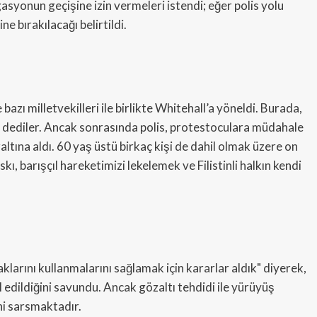
asyonun geçişine izin vermeleri istendi; eğer polis yolu
e bırakılacağı belirtildi.
zı milletvekilleri ile birlikte Whitehall’a yöneldi. Burada,
n" dediler. Ancak sonrasında polis, protestoculara müdahale
ltına aldı. 60 yaş üstü birkaç kişi de dahil olmak üzere on
kı, barışçıl hareketimizi lekelemek ve Filistinli halkın kendi
klarını kullanmalarını sağlamak için kararlar aldık" diyerek,
al edildiğini savundu. Ancak gözaltı tehdidi ile yürüyüş
ni sarsmaktadır.