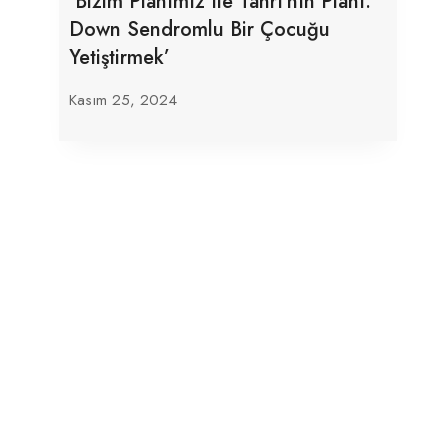
‘Bizim Planımız Ile Tanrı’nın Planı:
Down Sendromlu Bir Çocuğu
Yetiştirmek’
Kasım 25, 2024