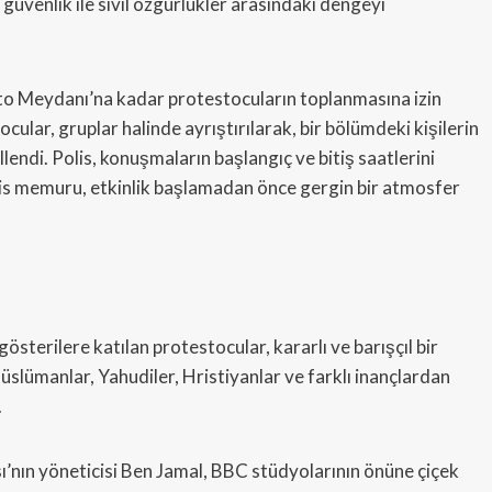
güvenlik ile sivil özgürlükler arasındaki dengeyi
 Meydanı’na kadar protestocuların toplanmasına izin
cular, gruplar halinde ayrıştırılarak, bir bölümdeki kişilerin
lendi. Polis, konuşmaların başlangıç ve bitiş saatlerini
polis memuru, etkinlik başlamadan önce gergin bir atmosfer
terilere katılan protestocular, kararlı ve barışçıl bir
 Müslümanlar, Yahudiler, Hristiyanlar ve farklı inançlardan
.
’nın yöneticisi Ben Jamal, BBC stüdyolarının önüne çiçek