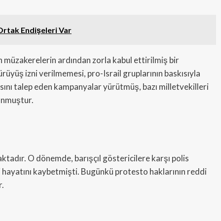
 Ortak Endişeleri Var
 müzakerelerin ardından zorla kabul ettirilmiş bir
yüş izni verilmemesi, pro-Israil gruplarının baskısıyla
ını talep eden kampanyalar yürütmüş, bazı milletvekilleri
lunmuştur.
ktadır. O dönemde, barışçıl göstericilere karşı polis
i hayatını kaybetmişti. Bugünkü protesto haklarının reddi
r.