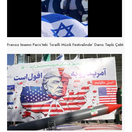
Fransız Imamın Paris’teki ‘İsrailli Müzik Festivalinde’ Dansı Tepki Çekti