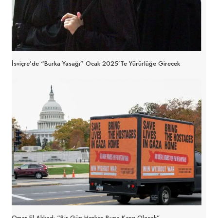
İsviçre’de “Burka Yasağı” Ocak 2025’te Yürürlüğe Girecek
Omar El Akkad: “Bir Gün Herkes Buna Karşı Olacak”