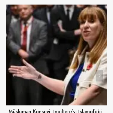
Müslüman Konseyi, İngiltere’yi İslamofobi