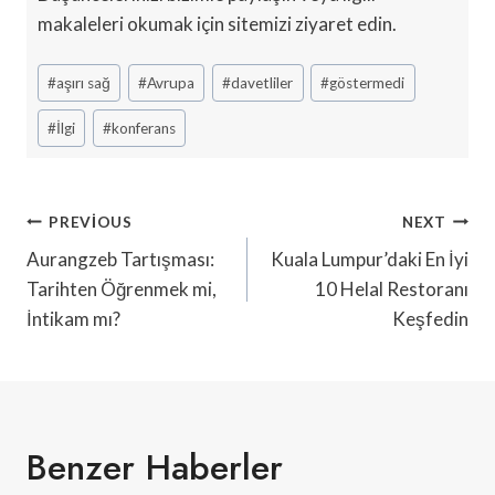
makaleleri okumak için sitemizi ziyaret edin.
Post
#
aşırı sağ
#
Avrupa
#
davetliler
#
göstermedi
Tags:
#
İlgi
#
konferans
Yazı
PREVIOUS
NEXT
Gezinmesi
Aurangzeb Tartışması:
Kuala Lumpur’daki En İyi
Tarihten Öğrenmek mi,
10 Helal Restoranı
İntikam mı?
Keşfedin
Benzer Haberler