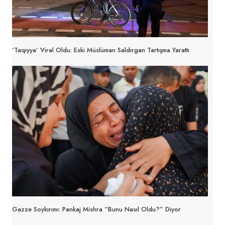
‘Taqiyya’ Viral Oldu: Eski Müslüman Saldırgan Tartışma Yarattı
Gazze Soykırımı: Pankaj Mishra “Bunu Nasıl Oldu?” Diyor