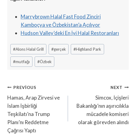
Marrybrown Halal Fast Food Zinciri
Kamboçya ve Özbekistan’a Açılıyor
Hudson Valley’deki En İyi Halal Restoranları
Post
#
Alons Halal Grill
#
gerçek
#
Highland Park
Tags:
#
mutfağı
#
Özbek
Yazı
PREVIOUS
NEXT
Gezinmesi
Hamas, Arap Zirvesi ve
Simcox, İçişleri
İslam İşbirliği
Bakanlığı’nın aşırıcılıkla
Teşkilatı’na Trump
mücadele komiseri
Planı’nı Reddetme
olarak görevden alındı
Çağrısı Yaptı