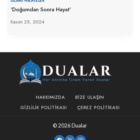
İSLAMI HIKAYELER
‘Doğumdan Sonra Hayat’
Kasım 25, 2024
HAKKIMIZDA
BIZE ULAŞIN
GIZLILIK POLITIKASI
ÇEREZ POLITIKASI
© 2026 Dualar