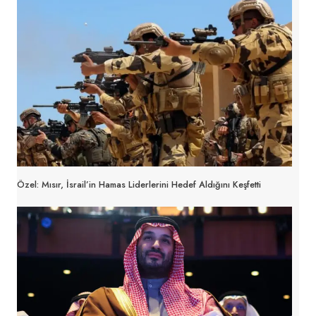
Özel: Mısır, İsrail’in Hamas Liderlerini Hedef Aldığını Keşfetti