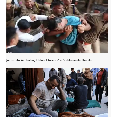
Jaipur’da Avukatlar, Hakim Qureshi’yi Mahkemede Dövdü